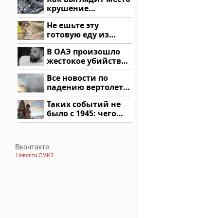
крушение
вертолета на
Не ешьте эту
Кавказе: смотреть
готовую еду из
магазина: список
В ОАЭ произошло
жестокое убийство
криптомиллионера
Все новости по
падению вертолета
на Кавказе: читать
Таких событий не
здесь
было с 1945: чего
ждать всем нам?
Вконтакте
Новости СМИ2