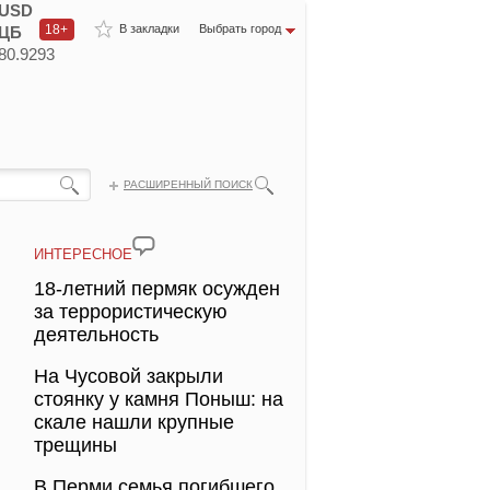
USD
18+
В закладки
Выбрать город
ЦБ
80.9293
РАСШИРЕННЫЙ ПОИСК
ИНТЕРЕСНОЕ
18-летний пермяк осужден
за террористическую
деятельность
На Чусовой закрыли
стоянку у камня Поныш: на
скале нашли крупные
трещины
В Перми семья погибшего