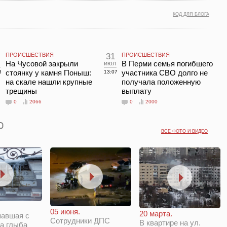
КОД ДЛЯ БЛОГА
ПРОИСШЕСТВИЯ
31
ПРОИСШЕСТВИЯ
л
На Чусовой закрыли
июл
В Перми семья погибшего
стоянку у камня Поныш:
участника СВО долго не
3
13:07
на скале нашли крупные
получала положенную
трещины
выплату
0
2066
0
2000
ВСЕ ФОТО И ВИДЕО
05 июня.
20 марта.
павшая с
Сотрудники ДПС
В квартире на ул.
а глыба