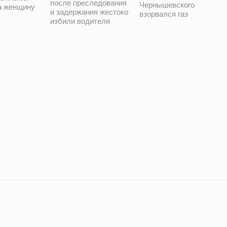
после преследования
Чернышевского
а женщину
и задержания жестоко
взорвался газ
избили водителя