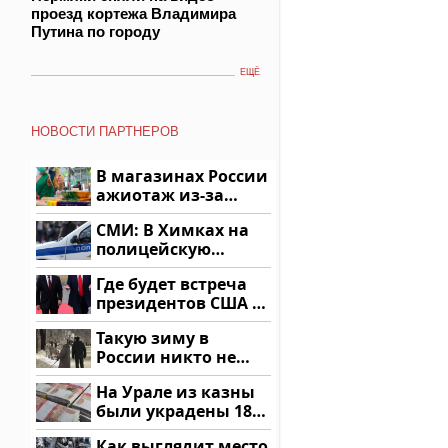
проезд кортежа Владимира
Путина по городу
ЕЩЁ
НОВОСТИ ПАРТНЕРОВ
В магазинах России
ажиотаж из-за
этого продукта: что
СМИ: В Химках на
купить?
полицейскую
машину напали и
Где будет встреча
подожгли.
президентов США и
России: Европа?
Такую зиму в
России никто не
ждал: как так?!
На Урале из казны
были украдены 18
миллионов рублей
Как выглядит место