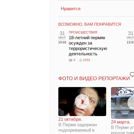
Нравится
ВОЗМОЖНО, ВАМ ПОНРАВИТСЯ
31
ПРОИСШЕСТВИЯ
31
июл
18-летний пермяк
ию
осужден за
15:02
13:5
террористическую
деятельность
0
2253
ФОТО И ВИДЕО РЕПОРТАЖИ
21 октября.
24 марта.
В Перми задержан
В Перми у
подозреваемый в
крыши дом