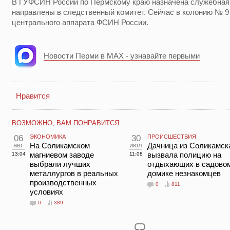
В ГУФСИН России по Пермскому краю назначена служебная 
направлены в следственный комитет. Сейчас в колонию № 9
центрального аппарата ФСИН России.
Новости Перми в MAX - узнавайте первыми
Нравится
ВОЗМОЖНО, ВАМ ПОНРАВИТСЯ
06
ЭКОНОМИКА
30
ПРОИСШЕСТВИЯ
авг
На Соликамском
июл
Дачница из Соликамск
магниевом заводе
вызвала полицию на
13:04
11:08
выбрали лучших
отдыхающих в садово
металлургов в реальных
домике незнакомцев
производственных
0
811
условиях
0
389