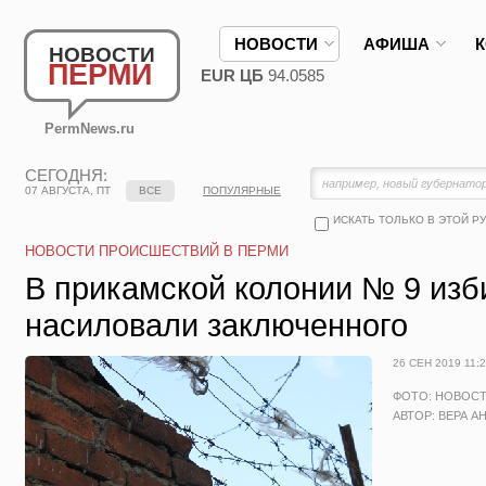
НОВОСТИ
АФИША
НОВОСТИ
ПЕРМИ
EUR ЦБ
94.0585
PermNews.ru
СЕГОДНЯ:
07 АВГУСТА, ПТ
ВСЕ
ПОПУЛЯРНЫЕ
ИСКАТЬ ТОЛЬКО В ЭТОЙ Р
НОВОСТИ ПРОИСШЕСТВИЙ В ПЕРМИ
В прикамской колонии № 9 изб
насиловали заключенного
26 СЕН 2019 11:
ФОТО: НОВОС
АВТОР: ВЕРА А