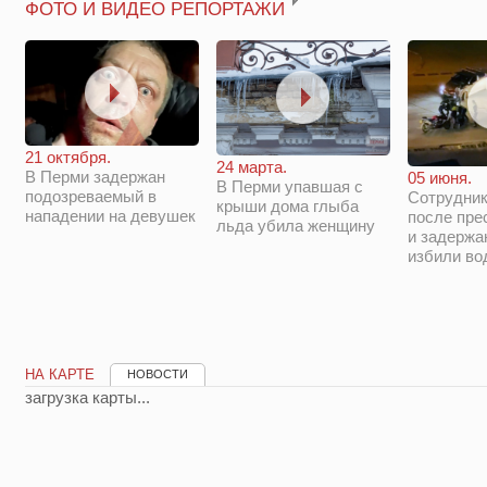
ФОТО И ВИДЕО РЕПОРТАЖИ
21 октября.
24 марта.
В Перми задержан
05 июня.
В Перми упавшая с
подозреваемый в
Сотрудни
крыши дома глыба
нападении на девушек
после пре
льда убила женщину
и задержа
избили во
НА КАРТЕ
НОВОСТИ
загрузка карты...