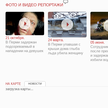
ФОТО И ВИДЕО РЕПОРТАЖИ
21 октября.
24 марта.
В Перми задержан
05 июня.
В Перми упавшая с
подозреваемый в
Сотрудни
крыши дома глыба
нападении на девушек
после пре
льда убила женщину
и задержа
избили во
НА КАРТЕ
НОВОСТИ
загрузка карты...