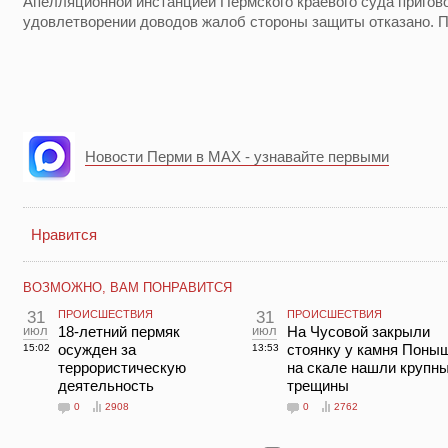
Апелляционной инстанцией Пермского краевого суда пригово
удовлетворении доводов жалоб стороны защиты отказано. Пр
Новости Перми в MAX - узнавайте первыми
Нравится
ВОЗМОЖНО, ВАМ ПОНРАВИТСЯ
31
ПРОИСШЕСТВИЯ
31
ПРОИСШЕСТВИЯ
июл
18-летний пермяк
июл
На Чусовой закрыли
осужден за
стоянку у камня Поны
15:02
13:53
террористическую
на скале нашли крупн
деятельность
трещины
0
2908
0
2762