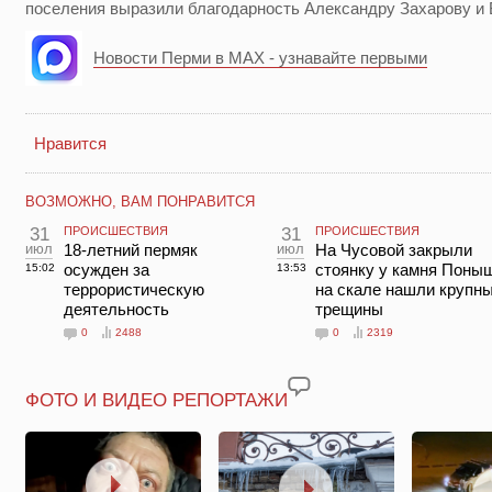
поселения выразили благодарность Александру Захарову 
Новости Перми в MAX - узнавайте первыми
Нравится
ВОЗМОЖНО, ВАМ ПОНРАВИТСЯ
31
ПРОИСШЕСТВИЯ
31
ПРОИСШЕСТВИЯ
июл
18-летний пермяк
июл
На Чусовой закрыли
осужден за
стоянку у камня Поны
15:02
13:53
террористическую
на скале нашли крупн
деятельность
трещины
0
2488
0
2319
ФОТО И ВИДЕО РЕПОРТАЖИ