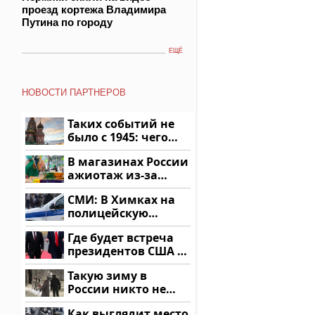
проезд кортежа Владимира
Путина по городу
ЕЩЁ
НОВОСТИ ПАРТНЕРОВ
Таких событий не
было с 1945: чего
ждать всем нам?
В магазинах России
ажиотаж из-за
этого продукта: что
СМИ: В Химках на
купить?
полицейскую
машину напали и
Где будет встреча
подожгли.
президентов США и
России: Европа?
Такую зиму в
России никто не
ждал: как так?!
Как выглядит место