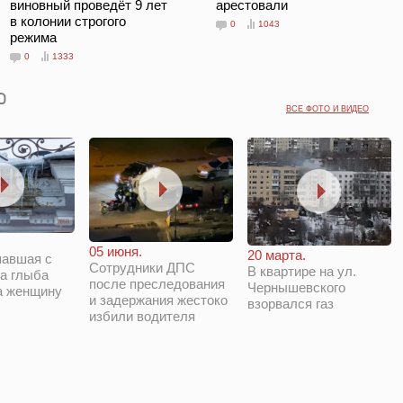
виновный проведёт 9 лет
арестовали
в колонии строгого
0
1043
режима
0
1333
ВСЕ ФОТО И ВИДЕО
05 июня.
20 марта.
павшая с
Сотрудники ДПС
В квартире на ул.
а глыба
после преследования
Чернышевского
а женщину
и задержания жестоко
взорвался газ
избили водителя