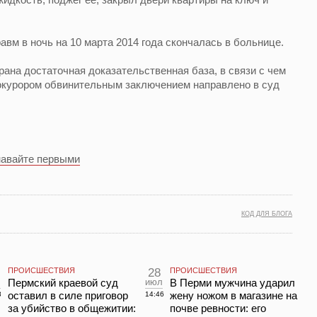
вм в ночь на 10 марта 2014 года скончалась в больнице.
ана достаточная доказательственная база, в связи с чем
окурором обвинительным заключением направлено в суд
навайте первыми
КОД ДЛЯ БЛОГА
ПРОИСШЕСТВИЯ
28
ПРОИСШЕСТВИЯ
Пермский краевой суд
июл
В Перми мужчина ударил
оставил в силе приговор
жену ножом в магазине на
8
14:46
за убийство в общежитии:
почве ревности: его