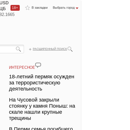
USD
18+
В закладки
Выбрать город
ЦБ
82.1665
РАСШИРЕННЫЙ ПОИСК
ИНТЕРЕСНОЕ
18-летний пермяк осужден
за террористическую
деятельность
На Чусовой закрыли
стоянку у камня Поныш: на
скале нашли крупные
трещины
В Перми семья погибшего