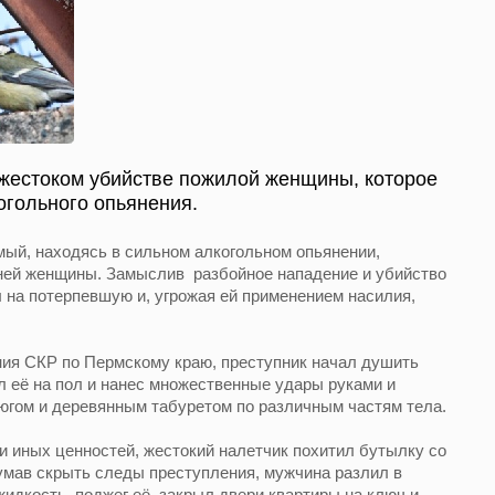
 жестоком убийстве пожилой женщины, которое
огольного опьянения.
мый, находясь в сильном алкогольном опьянении,
тней женщины. Замыслив разбойное нападение и убийство
 на потерпевшую и, угрожая ей применением насилия,
ия СКР по Пермскому краю, преступник начал душить
 её на пол и нанес множественные удары руками и
тюгом и деревянным табуретом по различным частям тела.
 и иных ценностей, жестокий налетчик похитил бутылку со
мав скрыть следы преступления, мужчина разлил в
дкость, поджег её, закрыл двери квартиры на ключ и