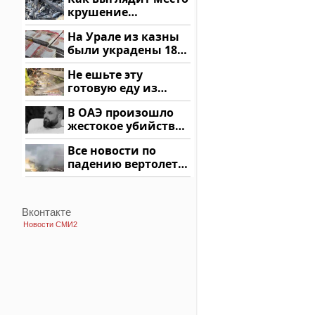
крушение
вертолета на
На Урале из казны
Кавказе: смотреть
были украдены 18
миллионов рублей
Не ешьте эту
готовую еду из
магазина: список
В ОАЭ произошло
жестокое убийство
криптомиллионера
Все новости по
падению вертолета
на Кавказе: читать
здесь
Вконтакте
Новости СМИ2