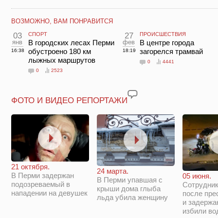
ВОЗМОЖНО, ВАМ ПОНРАВИТСЯ
03
СПОРТ
27
ПРОИСШЕСТВИЯ
янв
В городских лесах Перми
фев
В центре города
обустроено 180 км
загорелся трамвай
16:38
18:19
лыжных маршрутов
0
4441
0
2523
ФОТО И ВИДЕО РЕПОРТАЖИ
21 октября.
24 марта.
В Перми задержан
05 июня.
В Перми упавшая с
подозреваемый в
Сотрудни
крыши дома глыба
нападении на девушек
после пре
льда убила женщину
и задержа
избили во