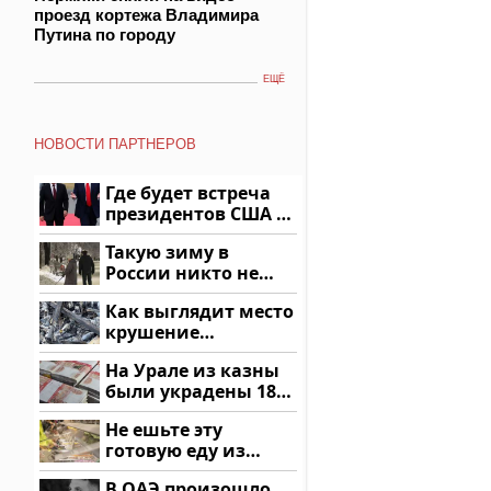
проезд кортежа Владимира
Путина по городу
ЕЩЁ
НОВОСТИ ПАРТНЕРОВ
Где будет встреча
президентов США и
России: Европа?
Такую зиму в
России никто не
ждал: как так?!
Как выглядит место
крушение
вертолета на
На Урале из казны
Кавказе: смотреть
были украдены 18
миллионов рублей
Не ешьте эту
готовую еду из
магазина: список
В ОАЭ произошло