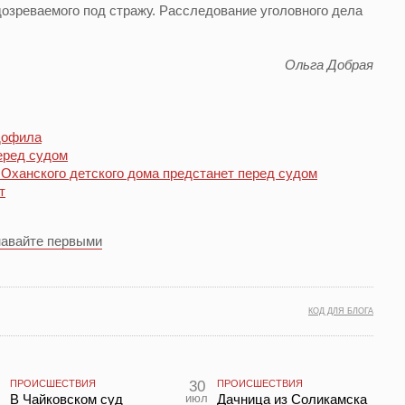
дозреваемого под стражу. Расследование уголовного дела
Ольга Добрая
дофила
еред судом
Оханского детского дома предстанет перед судом
т
навайте первыми
КОД ДЛЯ БЛОГА
ПРОИСШЕСТВИЯ
30
ПРОИСШЕСТВИЯ
л
В Чайковском суд
июл
Дачница из Соликамска