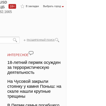
USD
18+
В закладки
Выбрать город
ЦБ
82.1665
РАСШИРЕННЫЙ ПОИСК
ИНТЕРЕСНОЕ
18-летний пермяк осужден
за террористическую
деятельность
На Чусовой закрыли
стоянку у камня Поныш: на
скале нашли крупные
трещины
В Перми семья погибшего