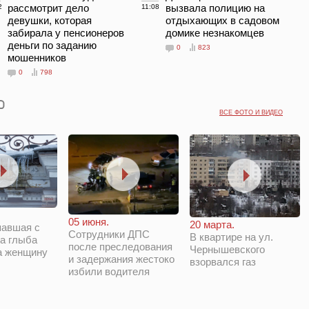
рассмотрит дело
вызвала полицию на
2
11:08
девушки, которая
отдыхающих в садовом
забирала у пенсионеров
домике незнакомцев
деньги по заданию
0
823
мошенников
0
798
ВСЕ ФОТО И ВИДЕО
05 июня.
20 марта.
павшая с
Сотрудники ДПС
В квартире на ул.
а глыба
после преследования
Чернышевского
а женщину
и задержания жестоко
взорвался газ
избили водителя