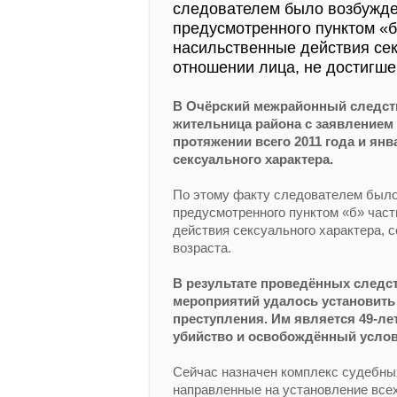
следователем было возбужде
предусмотренного пунктом «б
насильственные действия сек
отношении лица, не достигшег
В Очёрский межрайонный следст
жительница района с заявлением о
протяжении всего 2011 года и ян
сексуального характера.
По этому факту следователем было
предусмотренного пунктом «б» час
действия сексуального характера, 
возраста.
В результате проведённых следс
мероприятий удалось установить
преступления. Им является 49-ле
убийство и освобождённый условн
Сейчас назначен комплекс судебных
направленные на установление все