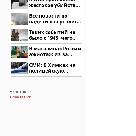
жестокое убийство
криптомиллионера
Все новости по
падению вертолета
на Кавказе: читать
Таких событий не
здесь
было с 1945: чего
ждать всем нам?
В магазинах России
ажиотаж из-за
этого продукта: что
СМИ: В Химках на
купить?
полицейскую
машину напали и
подожгли.
Вконтакте
Новости СМИ2