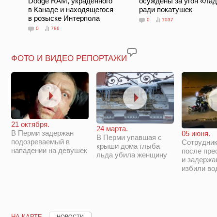
Dodge RAM, украденного
осуждены за угон «Ла
в Канаде и находящегося
ради покатушек
в розыске Интерпола
0
1037
0
786
ФОТО И ВИДЕО РЕПОРТАЖИ
21 октября.
24 марта.
В Перми задержан
05 июня.
В Перми упавшая с
подозреваемый в
Сотрудни
крыши дома глыба
нападении на девушек
после пре
льда убила женщину
и задержа
избили во
НА КАРТЕ
НОВОСТИ