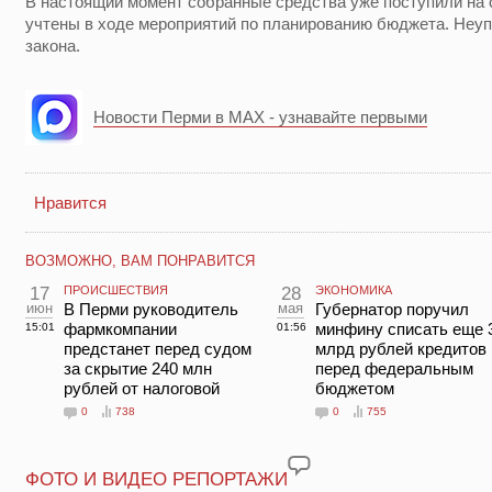
В настоящий момент собранные средства уже поступили на 
учтены в ходе мероприятий по планированию бюджета. Неуп
закона.
Новости Перми в MAX - узнавайте первыми
Нравится
ВОЗМОЖНО, ВАМ ПОНРАВИТСЯ
17
ПРОИСШЕСТВИЯ
28
ЭКОНОМИКА
июн
В Перми руководитель
мая
Губернатор поручил
фармкомпании
минфину списать еще 
15:01
01:56
предстанет перед судом
млрд рублей кредитов
за скрытие 240 млн
перед федеральным
рублей от налоговой
бюджетом
0
738
0
755
ФОТО И ВИДЕО РЕПОРТАЖИ