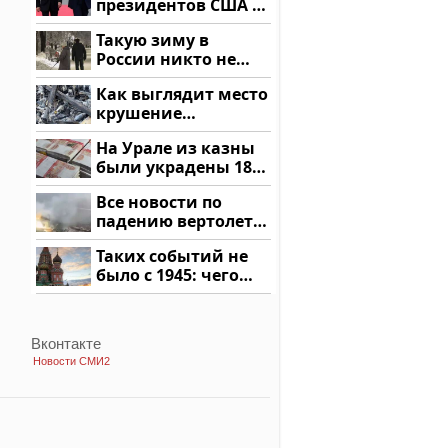
президентов США и
России: Европа?
Такую зиму в
России никто не
ждал: как так?!
Как выглядит место
крушение
вертолета на
На Урале из казны
Кавказе: смотреть
были украдены 18
миллионов рублей
Все новости по
падению вертолета
на Кавказе: читать
Таких событий не
здесь
было с 1945: чего
ждать всем нам?
Вконтакте
Новости СМИ2