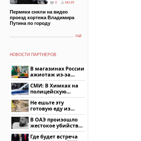
0
48135
Пермяки сняли на видео
проезд кортежа Владимира
Путина по городу
ЕЩЁ
НОВОСТИ ПАРТНЕРОВ
В магазинах России
ажиотаж из-за
этого продукта: что
СМИ: В Химках на
купить?
полицейскую
машину напали и
Не ешьте эту
подожгли.
готовую еду из
магазина: список
В ОАЭ произошло
жестокое убийство
криптомиллионера
Где будет встреча