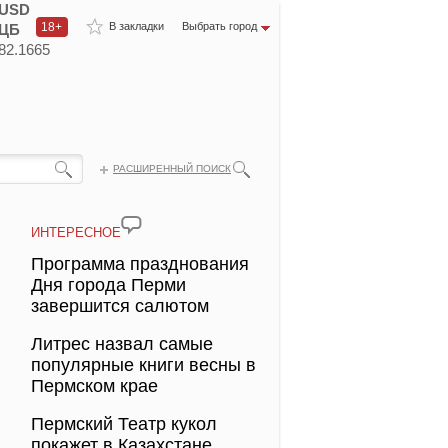
USD
18+
В закладки
Выбрать город
ЦБ
82.1665
РАСШИРЕННЫЙ ПОИСК
ИНТЕРЕСНОЕ
Программа празднования
Дня города Перми
завершится салютом
Литрес назвал самые
популярные книги весны в
Пермском крае
Пермский Театр кукол
покажет в Казахстане