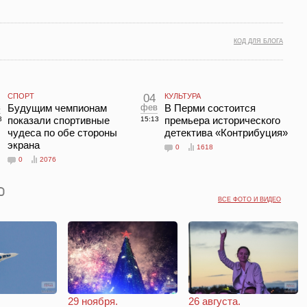
КОД ДЛЯ БЛОГА
СПОРТ
04
КУЛЬТУРА
в
Будущим чемпионам
фев
В Перми состоится
показали спортивные
премьера исторического
3
15:13
чудеса по обе стороны
детектива «Контрибуция»
экрана
0
1618
0
2076
ВСЕ ФОТО И ВИДЕО
29 ноября.
26 августа.