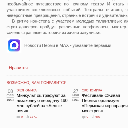
необычайное путешествие по ночному театру. И стать 
участником эксклюзивных событий. Театралы считают, 
невероятные превращения, странные встречи и удивительн
В ритме нон-стопа с участием молодых талантливых акт
стрит-дансеров пройдут различные перфомансы, мастер-
«очень страшные истории» из жизни закулисья.
Новости Перми в MAX - узнавайте первыми
Нравится
ВОЗМОЖНО, ВАМ ПОНРАВИТСЯ
08
ЭКОНОМИКА
27
ЭКОНОМИКА
фев
Минкульт оштрафуют за
мая
Фестиваль «Живая
незаконную передачу 190
Пермь» организует
15:33
11:40
млн рублей на «Белые
«Пермская корпорация
ночи»
монстров»
0
1771
0
603