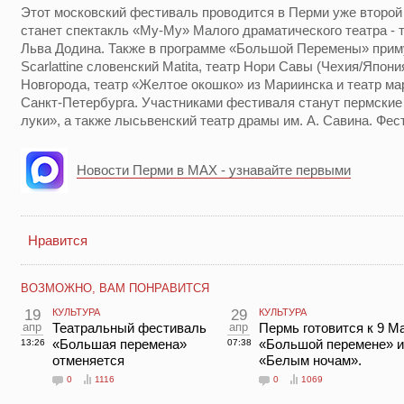
Этот московский фестиваль проводится в Перми уже второй 
станет спектакль «Му-Му» Малого драматического театра - 
Льва Додина. Также в программе «Большой Перемены» приму
Scarlattine словенский Matita, театр Нори Савы (Чехия/Япон
Новгорода, театр «Желтое окошко» из Мариинска и театр м
Санкт-Петербурга. Участниками фестиваля станут пермские
луки», а также лысьвенский театр драмы им. А. Савина. Фес
Новости Перми в MAX - узнавайте первыми
Нравится
ВОЗМОЖНО, ВАМ ПОНРАВИТСЯ
19
КУЛЬТУРА
29
КУЛЬТУРА
апр
Театральный фестиваль
апр
Пермь готовится к 9 М
«Большая перемена»
«Большой перемене» и
13:26
07:38
отменяется
«Белым ночам».
0
1116
0
1069