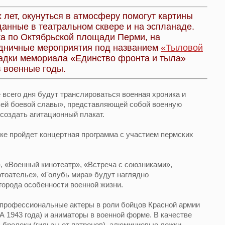
 лет, окунуться в атмосферу помогут картины
данные в театральном сквере и на эспланаде.
ска по Октябрьской площади Перми, на
дничные мероприятия под названием
«Тыловой
адки мемориала «Единство фронта и тыла»
в военные годы.
 всего дня будут транслироваться военная хроника и
ей боевой славы», представляющей собой военную
 создать агитационный плакат.
ке пройдет концертная программа с участием пермских
, «Военный кинотеатр», «Встреча с союзниками»,
тоателье», «Голубь мира» будут наглядно
города особенности военной жизни.
 профессиональные актеры в роли бойцов Красной армии
 1943 года) и аниматоры в военной форме. В качестве
 брелоки (гильзы от патронов), алюминиевые ложки,