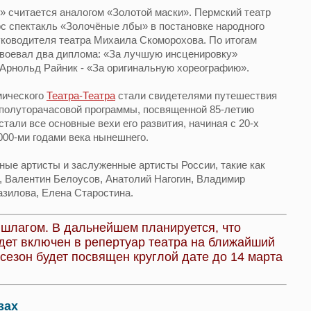
н» считается аналогом «Золотой маски». Пермский театр
рс спектакль «Золочёные лбы» в постановке народного
уководителя театра Михаила Скоморохова. По итогам
авоевал два диплома: «За лучшую инсценировку»
Арнольд Райник - «За оригинальную хореографию».
мического
Театра-Театра
стали свидетелями путешествия
 полуторачасовой программы, посвященной 85-летию
стали все основные вехи его развития, начиная с 20-х
000-ми годами века нынешнего.
ные артисты и заслуженные артисты России, такие как
, Валентин Белоусов, Анатолий Нагогин, Владимир
азилова, Елена Старостина.
шлагом. В дальнейшем планируется, что
дет включен в репертуар театра на ближайший
 сезон будет посвящен круглой дате до 14 марта
зах