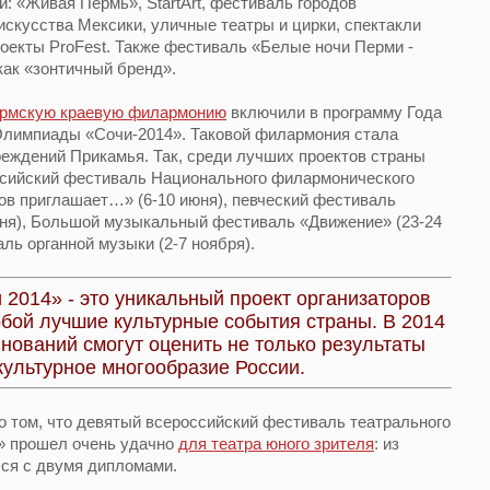
: «Живая Пермь», StartArt, фестиваль городов
искусства Мексики, уличные театры и цирки, спектакли
оекты ProFest. Также фестиваль «Белые ночи Перми -
как «зонтичный бренд».
рмскую краевую филармонию
включили в программу Года
Олимпиады «Сочи-2014». Таковой филармония стала
еждений Прикамья. Так, среди лучших проектов страны
ссийский фестиваль Национального филармонического
ов приглашает…» (6-10 июня), певческий фестиваль
ня), Большой музыкальный фестиваль «Движение» (23-24
ль органной музыки (2-7 ноября).
2014» - это уникальный проект организаторов
обой лучшие культурные события страны. В 2014
внований смогут оценить не только результаты
культурное многообразие России.
 о том, что девятый всероссийский фестиваль театрального
2» прошел очень удачно
для театра юного зрителя
: из
лся с двумя дипломами.