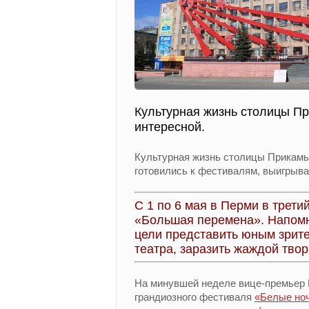
Культурная жизнь столицы П
интересной.
Культурная жизнь столицы Прикамь
готовились к фестивалям, выигрыв
С 1 по 6 мая в Перми в трети
«Большая перемена». Напомн
цели представить юным зрите
театра, заразить жаждой твор
На минувшей неделе вице-премьер 
грандиозного фестиваля
«Белые но