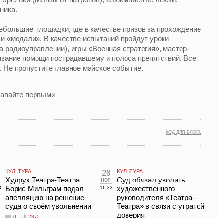
ника.
большие площадки, где в качестве призов за прохождение
и «медали». В качестве испытаний пройдут уроки
на радиоуправлении), игры «Военная стратегия», мастер-
азание помощи пострадавшему и полоса препятствий. Все
. Не пропустите главное майское событие.
навайте первыми
КОД ДЛЯ БЛОГА
КУЛЬТУРА
28
КУЛЬТУРА
Худрук Театра-Театра
ноя
Суд обязал уволить
Борис Мильграм подал
художественного
8
16:33
апелляцию на решение
руководителя «Театра-
суда о своём увольнении
Театра» в связи с утратой
доверия
0
2375