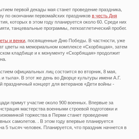
ытием первой декады мая станет проведение праздника,
зу по окончании первомайских праздников
в честь Дня
ия, которых в этом году планируется около 60. Среди них
мяти, танцевальные программы, легкоатлетический пробег.
еты и венки
, посвященные Дню Победы. В частности, уже
жат цветы на мемориальном комплексе «Скорбящая», затем
инском кладбище и к монументу «Скорбящая» продолжит
на.
стием официальных лиц состоится во вторник, 8 мая,
и тыла». В этот же день во Дворце культуры имени А.Г.
 праздничный концерт для ветеранов «Дети войны -
щади примут участие около 900 военных. Впервые за
нстрация мастерства военными строевой подготовки и
 изюминкой торжества в Перми станет проведение
вных самолетов. . В этом году впервые планируется
а 5 тысяч человек. Планируется, что праздник начнется в