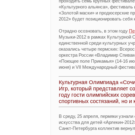
проходить семь крупных фестивалей
«Культурного альянса», фестиваль 
«Золотой маски» и продюсерские пр
2012» будет позиционировать себя 
Отрадно осозновать, в этом году
Пе
Музыки-2012 в рамках Культурной 
единственной среди культурных учр
оказались четыре пермских: Всеро
оркестра России «Владимир Спивак
«Поющее поле Прикамья» (14-16 ию
июня) и VII Международный фестива
Культурная Олимпиада «Сочи 
Игр, который представляет с
году гости олимпийских соре
спортивных состязаний, но и 
В среду, 25 апреля, пермяки узнали
искусства для детей «Арлекин-201
Санкт-Петербурга коллектив верну