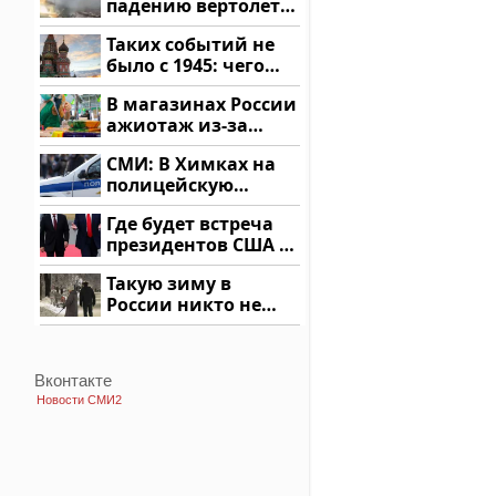
падению вертолета
на Кавказе: читать
Таких событий не
здесь
было с 1945: чего
ждать всем нам?
В магазинах России
ажиотаж из-за
этого продукта: что
СМИ: В Химках на
купить?
полицейскую
машину напали и
Где будет встреча
подожгли.
президентов США и
России: Европа?
Такую зиму в
России никто не
ждал: как так?!
Вконтакте
Новости СМИ2