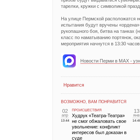
тарелки, кружки с символикой празд
На улице Пермской расположатся не
испытания будут вручены «ордена» 
рукопашного боя, битва на танках (
класс по наматыванию портянок, ок
мероприятия начнутся в 13:30 часов
Новости Перми в MAX - уз
Нравится
ВОЗМОЖНО, ВАМ ПОНРАВИТСЯ
02
ПРОИСШЕСТВИЯ
13
апр
Худрук «Театра-Театра»
янв
не смог обжаловать свое
13:44
14:4
увольнение: конфликт
интересов был доказан в
суде