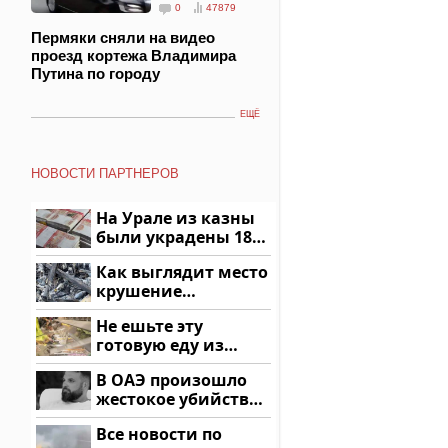
0
47879
Пермяки сняли на видео
проезд кортежа Владимира
Путина по городу
ЕЩЁ
НОВОСТИ ПАРТНЕРОВ
На Урале из казны
были украдены 18
миллионов рублей
Как выглядит место
крушение
вертолета на
Не ешьте эту
Кавказе: смотреть
готовую еду из
магазина: список
В ОАЭ произошло
жестокое убийство
криптомиллионера
Все новости по