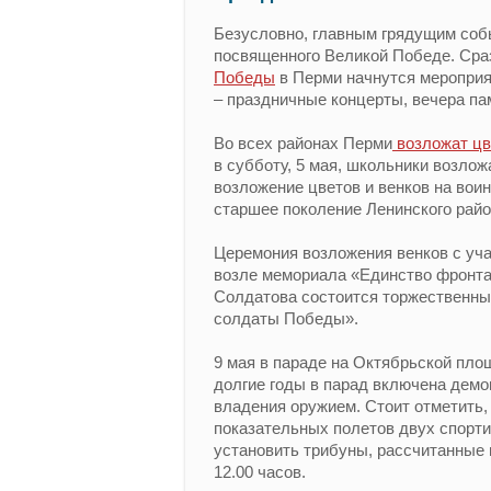
Безусловно, главным грядущим соб
посвященного Великой Победе. Сра
Победы
в Перми начнутся мероприят
– праздничные концерты, вечера па
Во всех районах Перми
возложат цв
в субботу, 5 мая, школьники возло
возложение цветов и венков на во
старшее поколение Ленинского райо
Церемония возложения венков с уча
возле мемориала «Единство фронта 
Солдатова состоится торжественный
солдаты Победы».
9 мая в параде на Октябрьской пло
долгие годы в парад включена демо
владения оружием. Стоит отметить,
показательных полетов двух спорти
установить трибуны, рассчитанные н
12.00 часов.