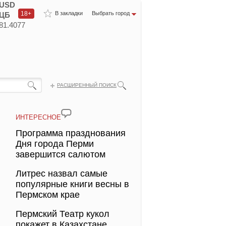
USD
18+
В закладки
Выбрать город
ЦБ
81.4077
РАСШИРЕННЫЙ ПОИСК
ИНТЕРЕСНОЕ
Программа празднования
Дня города Перми
завершится салютом
Литрес назвал самые
популярные книги весны в
Пермском крае
Пермский Театр кукол
покажет в Казахстане