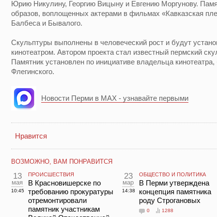
Юрию Никулину, Георгию Вицыну и Евгению Моргунову. Пам
образов, воплощенных актерами в фильмах «Кавказская пле
Балбеса и Бывалого.
Скульптуры выполнены в человеческий рост и будут устан
кинотеатром. Автором проекта стал известный пермский ску
Памятник установлен по инициативе владельца кинотеатра,
Флегинского.
Новости Перми в MAX - узнавайте первыми
Нравится
ВОЗМОЖНО, ВАМ ПОНРАВИТСЯ
13
ПРОИСШЕСТВИЯ
23
ОБЩЕСТВО И ПОЛИТИКА
мая
В Красновишерске по
мар
В Перми утверждена
требованию прокуратуры
концепция памятника
10:45
14:38
отремонтировали
роду Строгановых
памятник участникам
0
1288