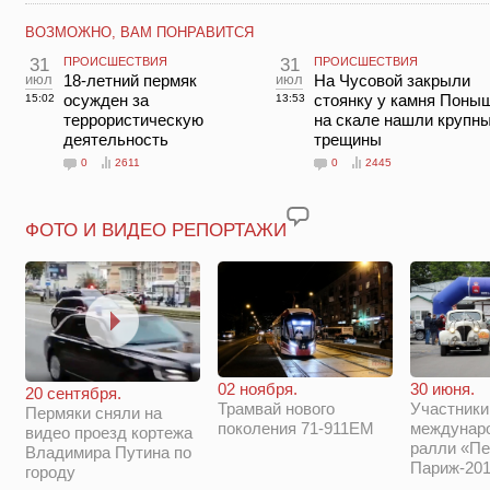
ВОЗМОЖНО, ВАМ ПОНРАВИТСЯ
31
ПРОИСШЕСТВИЯ
31
ПРОИСШЕСТВИЯ
июл
18-летний пермяк
июл
На Чусовой закрыли
осужден за
стоянку у камня Поны
15:02
13:53
террористическую
на скале нашли крупн
деятельность
трещины
0
2611
0
2445
ФОТО И ВИДЕО РЕПОРТАЖИ
02 ноября.
30 июня.
20 сентября.
Трамвай нового
Участники
Пермяки сняли на
поколения 71-911ЕМ
междунар
видео проезд кортежа
ралли «Пе
Владимира Путина по
Париж-201
городу