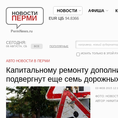
НОВОСТИ
АФИША
НОВОСТИ
ПЕРМИ
EUR ЦБ
94.8366
PermNews.ru
СЕГОДНЯ:
08 АВГУСТА, СБ
ВСЕ
ПОПУЛЯРНЫЕ
ИСКАТЬ ТОЛЬКО В ЭТОЙ Р
АВТО НОВОСТИ В ПЕРМИ
Капитальному ремонту дополн
подвергнут еще семь дорожны
03 ФЕВ 2015 12:
ФОТО: НОВОС
АВТОР: НИКИТ