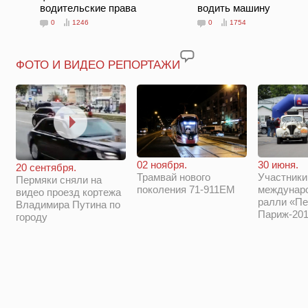
водительские права
водить машину
0
1246
0
1754
ФОТО И ВИДЕО РЕПОРТАЖИ
02 ноября.
30 июня.
20 сентября.
Трамвай нового
Участники
Пермяки сняли на
поколения 71-911ЕМ
междунар
видео проезд кортежа
ралли «Пе
Владимира Путина по
Париж-201
городу