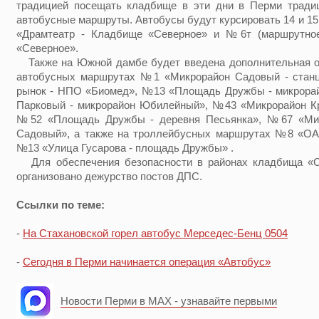
традицией посещать кладбище в эти дни в Перми тради
автобусные маршруты. Автобусы будут курсировать 14 и 1
«Драмтеатр - Кладбище «Северное» и №6т (маршрутное
«Северное».
Также на Южной дамбе будет введена дополнительная о
автобусных маршрутах №1 «Микрорайон Садовый - станц
рынок - НПО «Биомед», №13 «Площадь Дружбы - микрора
Парковый - микрорайон Юбилейный», №43 «Микрорайон Кр
№52 «Площадь Дружбы - деревня Песьянка», №67 «Мик
Садовый», а также на троллейбусных маршрутах №8 «ОА
№13 «Улица Гусарова - площадь Дружбы» .
Для обеспечения безопасности в районах кладбища «
организовано дежурство постов ДПС.
Ссылки по теме:
-
На Стахановской горел автобус Мерседес-Бенц 0504
-
Сегодня в Перми начинается операция «Автобус»
Новости Перми в MAX - узнавайте первыми