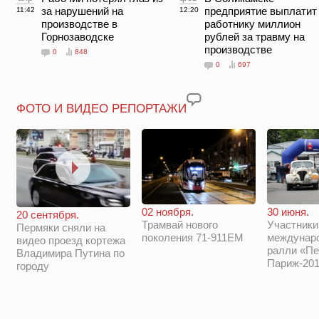
за нарушений на
предприятие выплатит
11:42
12:20
производстве в
работнику миллион
Горнозаводске
рублей за травму на
производстве
0
848
0
697
ФОТО И ВИДЕО РЕПОРТАЖИ
02 ноября.
30 июня.
20 сентября.
Трамвай нового
Участники
Пермяки сняли на
поколения 71-911ЕМ
междунар
видео проезд кортежа
ралли «Пе
Владимира Путина по
Париж-201
городу