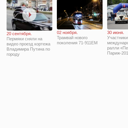
02 ноября.
30 июня.
20 сентября.
Трамвай нового
Участники
Пермяки сняли на
поколения 71-911ЕМ
междунар
видео проезд кортежа
ралли «Пе
Владимира Путина по
Париж-201
городу