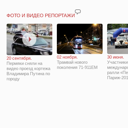
ФОТО И ВИДЕО РЕПОРТАЖИ
02 ноября.
30 июня.
20 сентября.
Трамвай нового
Участники
Пермяки сняли на
поколения 71-911ЕМ
междунар
видео проезд кортежа
ралли «Пе
Владимира Путина по
Париж-201
городу