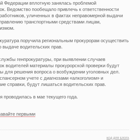
ой Федерации вплотную занялась проблемой
к. Ведомство пообещало привлечь к ответственности
работников, уличенных в фактах неправомерной выдачи
управлению транспортными средствами лицам,
измом.
окуратура поручила региональным прокурорам осуществить
о выдаче водительских прав.
службы генпрокуратуры, при выявлении случаев
к водителей материалы прокурорской проверки будут
ы для решения вопроса о возбуждении уголовных дел.
спансерном учете с диагнозами «алкоголизм» и
ие справки, будут лишаться водительских прав.
я проводилась в мае текущего года.
навайте первыми
КОД ДЛЯ БЛОГА