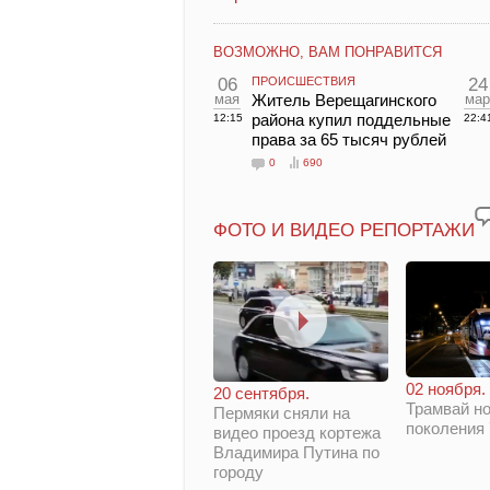
ВОЗМОЖНО, ВАМ ПОНРАВИТСЯ
06
ПРОИСШЕСТВИЯ
24
мая
Житель Верещагинского
мар
района купил поддельные
12:15
22:4
права за 65 тысяч рублей
0
690
ФОТО И ВИДЕО РЕПОРТАЖИ
02 ноября.
20 сентября.
Трамвай но
Пермяки сняли на
поколения
видео проезд кортежа
Владимира Путина по
городу