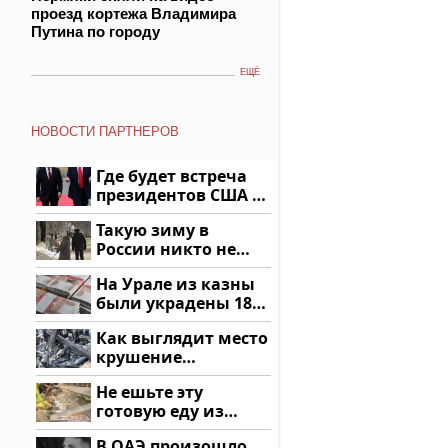
проезд кортежа Владимира
Путина по городу
ЕЩЁ
НОВОСТИ ПАРТНЕРОВ
Где будет встреча
президентов США и
России: Европа?
Такую зиму в
России никто не
ждал: как так?!
На Урале из казны
были украдены 18
миллионов рублей
Как выглядит место
крушение
вертолета на
Не ешьте эту
Кавказе: смотреть
готовую еду из
магазина: список
В ОАЭ произошло