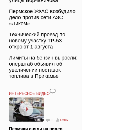
улицы Борчанинова
Пермское УФАС возбудило
дело против сети АЗС
«Ликом»
Технический проезд по
новому участку ТР-53
откроют 1 августа
Лимиты на бензин выросли:
оперштаб объявил об
увеличении поставок
топлива в Прикамье
ИНТЕРЕСНОЕ ВИДЕО
0
47907
Пермяки сняли на видео