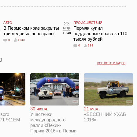
АВТО
23
ПРОИСШЕСТВИЯ
В Пермском крае закрыты
мар
Пермяк купил
три ледовые переправы
поддельные права за 110
1
12:48
тысяч рублей
0
1130
0
938
ВСЕ ФОТО И ВИДЕО
30 июня.
21 мая.
вого
Участники
«ВЕСЕННИЙ УХАБ
 71-911ЕМ
международного
2016»
ралли «Пекин-
Париж-2016» в Перми