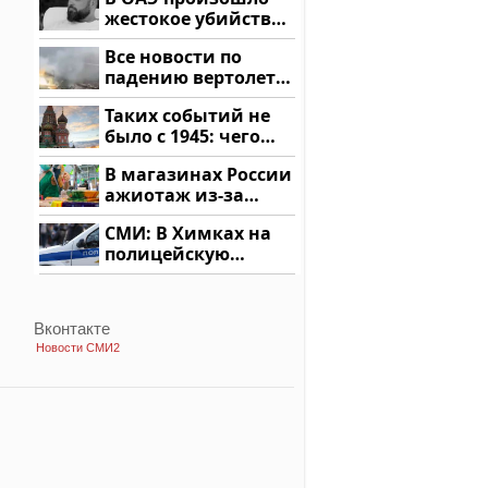
жестокое убийство
криптомиллионера
Все новости по
падению вертолета
на Кавказе: читать
Таких событий не
здесь
было с 1945: чего
ждать всем нам?
В магазинах России
ажиотаж из-за
этого продукта: что
СМИ: В Химках на
купить?
полицейскую
машину напали и
подожгли.
Вконтакте
Новости СМИ2