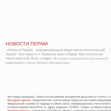
НОВОСТИ ПЕРМИ
«Новости Перми» - информационный общественно-политический
портал - все новости о Пермском крае и Перми. Круглосуточная
лента новостей. Фото- и видео.
Источник оперативной и достоверной
информации о городе Перми и Пермском крае.
Все права защищены. Любое использование материалов допускается только с со
Выходные данные
: Свидетельство о регистрации средства массовой информац
Федеральной службой по надзору в сфере связи, информационных технологий и
Сетевое издание NewsPerm.ru, адрес редакции: 614000, г.Пермь, ул.Монастырская 
info@permnews.ru
, учредитель:ООО"Ньюс Медиа", главный редактор Ходаковский