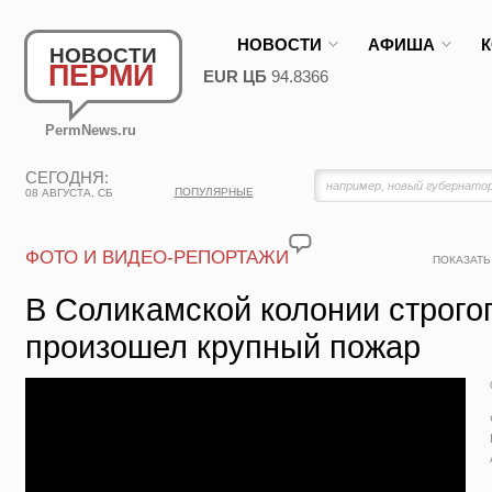
НОВОСТИ
АФИША
НОВОСТИ
ПЕРМИ
EUR ЦБ
94.8366
PermNews.ru
СЕГОДНЯ:
ПОПУЛЯРНЫЕ
08 АВГУСТА, СБ
ФОТО И ВИДЕО-РЕПОРТАЖИ
ПОКАЗАТЬ
В Соликамской колонии строго
произошел крупный пожар