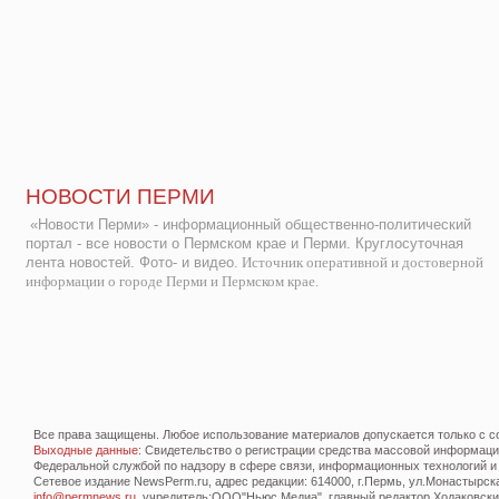
НОВОСТИ ПЕРМИ
«Новости Перми» - информационный общественно-политический
портал - все новости о Пермском крае и Перми. Круглосуточная
лента новостей. Фото- и видео.
Источник оперативной и достоверной
информации о городе Перми и Пермском крае.
Все права защищены. Любое использование материалов допускается только с со
Выходные данные
: Свидетельство о регистрации средства массовой информац
Федеральной службой по надзору в сфере связи, информационных технологий и
Сетевое издание NewsPerm.ru, адрес редакции: 614000, г.Пермь, ул.Монастырская 
info@permnews.ru
, учредитель:ООО"Ньюс Медиа", главный редактор Ходаковский