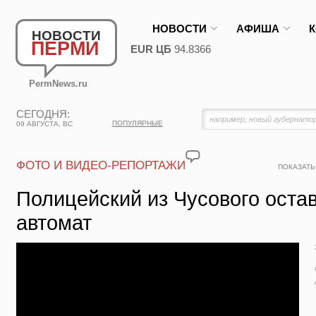
НОВОСТИ
АФИША
НОВОСТИ
ПЕРМИ
EUR ЦБ
94.8366
PermNews.ru
СЕГОДНЯ:
ПОПУЛЯРНЫЕ
09 АВГУСТА, ВС
ФОТО И ВИДЕО-РЕПОРТАЖИ
ПОКАЗАТЬ
Полицейский из Чусового оста
автомат