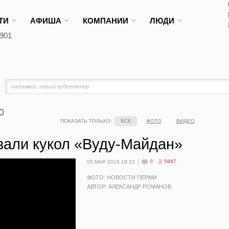
ТИ
АФИША
КОМПАНИИ
ЛЮДИ
901
ПОКАЗАТЬ ТОЛЬКО:
ВСЕ
ФОТО
ВИДЕО
вали кукол «Вуду-Майдан»
0
5887
05 МАР 2015 18:12
ФОТО: НОВОСТИ ПЕРМИ
АВТОР: АЛЕКСАНДР РОМАНОВ