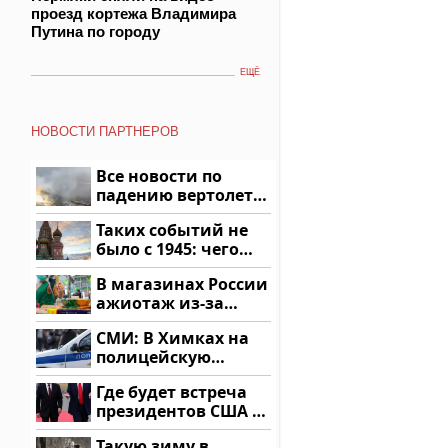
проезд кортежа Владимира
Путина по городу
ЕЩЁ
НОВОСТИ ПАРТНЕРОВ
Все новости по
падению вертолета
на Кавказе: читать
Таких событий не
здесь
было с 1945: чего
ждать всем нам?
В магазинах России
ажиотаж из-за
этого продукта: что
СМИ: В Химках на
купить?
полицейскую
машину напали и
Где будет встреча
подожгли.
президентов США и
России: Европа?
Такую зиму в