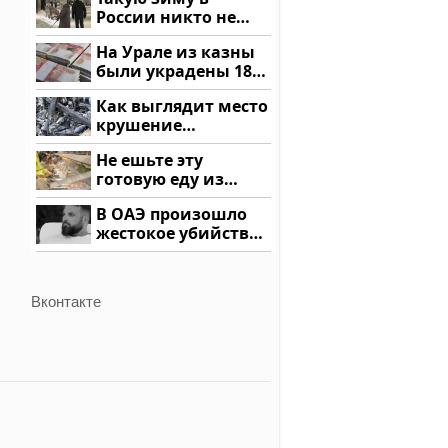
России никто не
ждал: как так?!
На Урале из казны
были украдены 18
миллионов рублей
Как выглядит место
крушение
вертолета на
Не ешьте эту
Кавказе: смотреть
готовую еду из
магазина: список
В ОАЭ произошло
жестокое убийство
криптомиллионера
Вконтакте