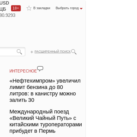
USD
18+
В закладки
Выбрать город
ЦБ
80.9293
РАСШИРЕННЫЙ ПОИСК
ИНТЕРЕСНОЕ
«Нефтехимпром» увеличил
лимит бензина до 80
литров: в канистру можно
залить 30
Международный поезд
«Великий Чайный Путь» с
китайскими туроператорами
прибудет в Пермь