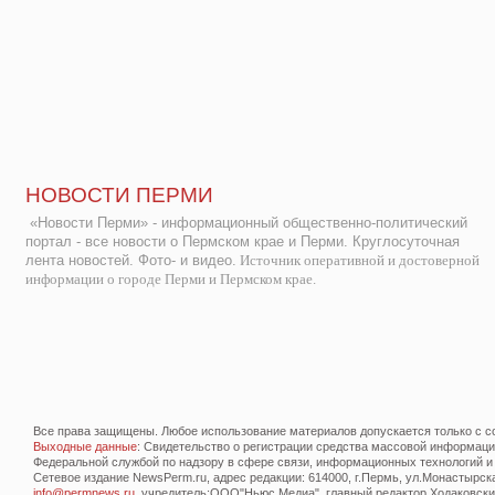
НОВОСТИ ПЕРМИ
«Новости Перми» - информационный общественно-политический
портал - все новости о Пермском крае и Перми. Круглосуточная
лента новостей. Фото- и видео.
Источник оперативной и достоверной
информации о городе Перми и Пермском крае.
Все права защищены. Любое использование материалов допускается только с со
Выходные данные
: Свидетельство о регистрации средства массовой информац
Федеральной службой по надзору в сфере связи, информационных технологий и
Сетевое издание NewsPerm.ru, адрес редакции: 614000, г.Пермь, ул.Монастырская 
info@permnews.ru
, учредитель:ООО"Ньюс Медиа", главный редактор Ходаковский