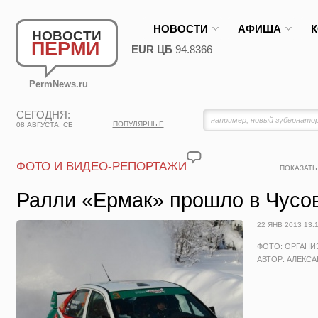
НОВОСТИ
АФИША
НОВОСТИ
ПЕРМИ
EUR ЦБ
94.8366
PermNews.ru
СЕГОДНЯ:
ПОПУЛЯРНЫЕ
08 АВГУСТА, СБ
ФОТО И ВИДЕО-РЕПОРТАЖИ
ПОКАЗАТЬ
Ралли «Ермак» прошло в Чусо
22 ЯНВ 2013 13:
ФОТО: ОРГАНИ
АВТОР: АЛЕКС