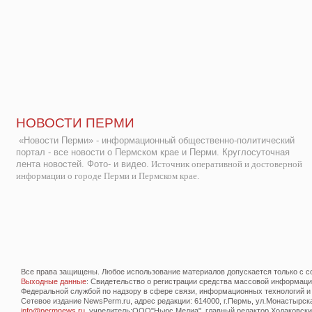
НОВОСТИ ПЕРМИ
«Новости Перми» - информационный общественно-политический
портал - все новости о Пермском крае и Перми. Круглосуточная
лента новостей. Фото- и видео.
Источник оперативной и достоверной
информации о городе Перми и Пермском крае.
Все права защищены. Любое использование материалов допускается только с со
Выходные данные
: Свидетельство о регистрации средства массовой информац
Федеральной службой по надзору в сфере связи, информационных технологий и
Сетевое издание NewsPerm.ru, адрес редакции: 614000, г.Пермь, ул.Монастырская 
info@permnews.ru
, учредитель:ООО"Ньюс Медиа", главный редактор Ходаковский