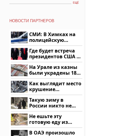
ЕЩЁ
НОВОСТИ ПАРТНЕРОВ
СМИ: В Химках на
полицейскую
машину напали и
Где будет встреча
подожгли.
президентов США и
России: Европа?
На Урале из казны
были украдены 18
миллионов рублей
Как выглядит место
крушение
вертолета на
Такую зиму в
Кавказе: смотреть
России никто не
ждал: как так?!
Не ешьте эту
готовую еду из
магазина: список
В ОАЭ произошло