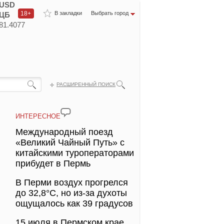
USD
18+
В закладки
Выбрать город
ЦБ
81.4077
РАСШИРЕННЫЙ ПОИСК
ИНТЕРЕСНОЕ
Международный поезд
«Великий Чайный Путь» с
китайскими туроператорами
прибудет в Пермь
В Перми воздух прогрелся
до 32,8°С, но из-за духоты
ощущалось как 39 градусов
15 июля в Пермском крае