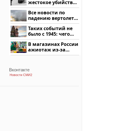
жестокое убийство
криптомиллионера
Все новости по
падению вертолета
на Кавказе: читать
Таких событий не
здесь
было с 1945: чего
ждать всем нам?
В магазинах России
ажиотаж из-за
этого продукта: что
купить?
Вконтакте
Новости СМИ2