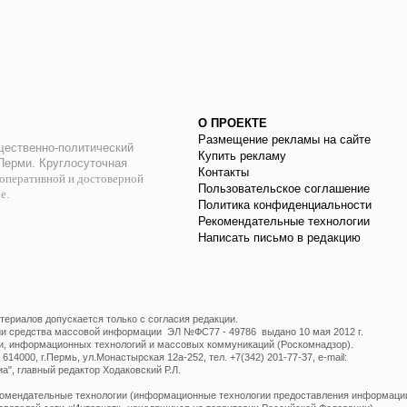
О ПРОЕКТЕ
Размещение рекламы на сайте
ественно-политический
Купить рекламу
 Перми. Круглосуточная
Контакты
оперативной и достоверной
Пользовательское соглашение
ае.
Политика конфиденциальности
Рекомендательные технологии
Написать письмо в редакцию
ериалов допускается только с согласия редакции.
ции средства массовой информации ЭЛ №ФС77 - 49786 выдано 10 мая 2012 г.
и, информационных технологий и массовых коммуникаций (Роскомнадзор).
14000, г.Пермь, ул.Монастырская 12а-252, тел. +7(342) 201-77-37, e-mail:
", главный редактор Ходаковский Р.Л.
мендательные технологии (информационные технологии предоставления информации 