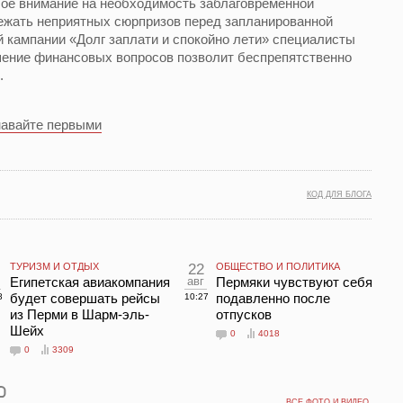
ое внимание на необходимость заблаговременной
бежать неприятных сюрпризов перед запланированной
 кампании «Долг заплати и спокойно лети» специалисты
шение финансовых вопросов позволит беспрепятственно
.
навайте первыми
КОД ДЛЯ БЛОГА
ТУРИЗМ И ОТДЫХ
22
ОБЩЕСТВО И ПОЛИТИКА
Египетская авиакомпания
авг
Пермяки чувствуют себя
будет совершать рейсы
подавленно после
8
10:27
из Перми в Шарм-эль-
отпусков
Шейх
0
4018
0
3309
ВСЕ ФОТО И ВИДЕО