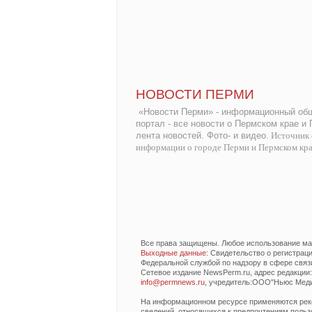
НОВОСТИ ПЕРМИ
«Новости Перми» - информационный общ
портал - все новости о Пермском крае и
лента новостей. Фото- и видео.
Источник 
информации о городе Перми и Пермском кр
Все права защищены. Любое использование мат
Выходные данные
: Свидетельство о регистра
Федеральной службой по надзору в сфере связ
Сетевое издание NewsPerm.ru, адрес редакции: 6
info@permnews.ru
, учредитель:ООО"Ньюс Медиа
На информационном ресурсе применяются реко
сведений, относящихся к предпочтениям польз