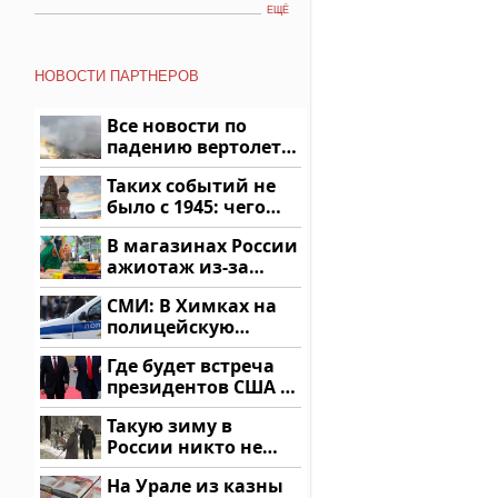
ЕЩЁ
НОВОСТИ ПАРТНЕРОВ
Все новости по
падению вертолета
на Кавказе: читать
Таких событий не
здесь
было с 1945: чего
ждать всем нам?
В магазинах России
ажиотаж из-за
этого продукта: что
СМИ: В Химках на
купить?
полицейскую
машину напали и
Где будет встреча
подожгли.
президентов США и
России: Европа?
Такую зиму в
России никто не
ждал: как так?!
На Урале из казны