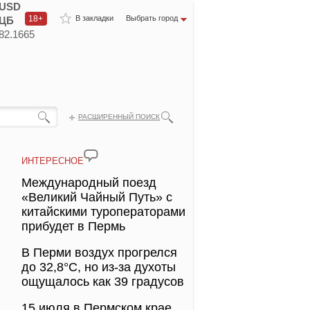
USD
18+
В закладки
Выбрать город
ЦБ
82.1665
РАСШИРЕННЫЙ ПОИСК
ИНТЕРЕСНОЕ
Международный поезд
«Великий Чайный Путь» с
китайскими туроператорами
прибудет в Пермь
В Перми воздух прогрелся
до 32,8°С, но из-за духоты
ощущалось как 39 градусов
15 июля в Пермском крае