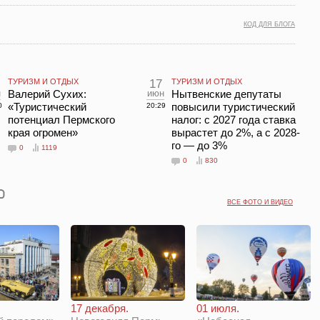
КОД ДЛЯ БЛОГА
ТУРИЗМ И ОТДЫХ
17
ТУРИЗМ И ОТДЫХ
н
Валерий Сухих:
июн
Нытвенские депутаты
«Туристический
повысили туристический
0
20:29
потенциал Пермского
налог: с 2027 года ставка
края огромен»
вырастет до 2%, а с 2028-
го — до 3%
0
1119
0
830
ВСЕ ФОТО И ВИДЕО
01 июля.
17 декабря.