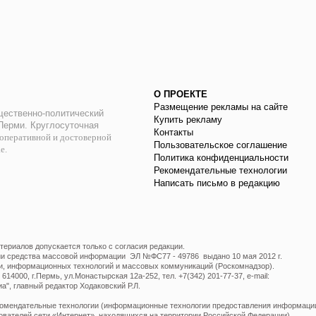
О ПРОЕКТЕ
Размещение рекламы на сайте
ественно-политический
Купить рекламу
 Перми. Круглосуточная
Контакты
оперативной и достоверной
Пользовательское соглашение
ае.
Политика конфиденциальности
Рекомендательные технологии
Написать письмо в редакцию
ериалов допускается только с согласия редакции.
ции средства массовой информации ЭЛ №ФС77 - 49786 выдано 10 мая 2012 г.
и, информационных технологий и массовых коммуникаций (Роскомнадзор).
14000, г.Пермь, ул.Монастырская 12а-252, тел. +7(342) 201-77-37, e-mail:
", главный редактор Ходаковский Р.Л.
мендательные технологии (информационные технологии предоставления информации 
ователей сети «Интернет», находящихся на территории Российской Федерации).