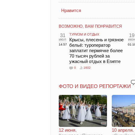
Нравится
ВОЗМОЖНО, ВАМ ПОНРАВИТСЯ
31
ТУРИЗМ И ОТДЫХ
19
июл
Крысы, плесень и грязное
ию
бельё: туроператор
14:57
01:1
заплатит пермячке более
70 тысяч рублей за
ужасный отдых в Египте
0
1602
ФОТО И ВИДЕО РЕПОРТАЖИ
12 июня.
10 апреля.