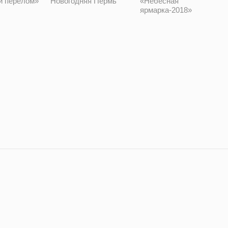
й перелом»
«Небесная
Новогодняя Пермь
ярмарка-2018»