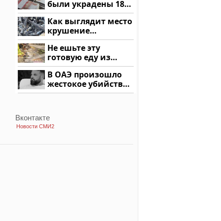
были украдены 18
миллионов рублей
Как выглядит место
крушение
вертолета на
Не ешьте эту
Кавказе: смотреть
готовую еду из
магазина: список
В ОАЭ произошло
жестокое убийство
криптомиллионера
Вконтакте
Новости СМИ2