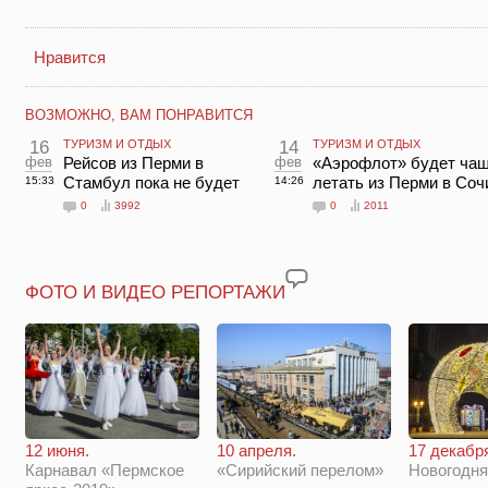
Нравится
ВОЗМОЖНО, ВАМ ПОНРАВИТСЯ
16
ТУРИЗМ И ОТДЫХ
14
ТУРИЗМ И ОТДЫХ
фев
Рейсов из Перми в
фев
«Аэрофлот» будет ча
Стамбул пока не будет
летать из Перми в Соч
15:33
14:26
0
3992
0
2011
ФОТО И ВИДЕО РЕПОРТАЖИ
12 июня.
10 апреля.
17 декабр
Карнавал «Пермское
«Сирийский перелом»
Новогодн