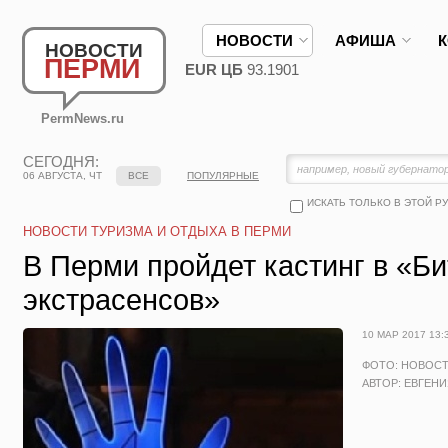
НОВОСТИ
АФИША
НОВОСТИ
ПЕРМИ
EUR ЦБ
93.1901
PermNews.ru
СЕГОДНЯ:
06 АВГУСТА, ЧТ
ВСЕ
ПОПУЛЯРНЫЕ
ИСКАТЬ ТОЛЬКО В ЭТОЙ Р
НОВОСТИ ТУРИЗМА И ОТДЫХА В ПЕРМИ
В Перми пройдет кастинг в «Би
экстрасенсов»
10 МАР 2017 13:
ФОТО: НОВОС
АВТОР: ЕВГЕН