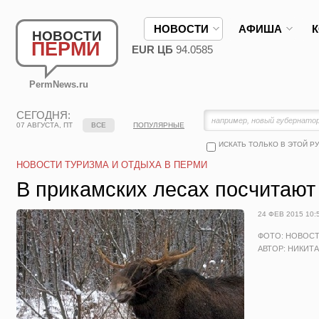
НОВОСТИ
АФИША
НОВОСТИ
ПЕРМИ
EUR ЦБ
94.0585
PermNews.ru
СЕГОДНЯ:
07 АВГУСТА, ПТ
ВСЕ
ПОПУЛЯРНЫЕ
ИСКАТЬ ТОЛЬКО В ЭТОЙ Р
НОВОСТИ ТУРИЗМА И ОТДЫХА В ПЕРМИ
В прикамских лесах посчитают
24 ФЕВ 2015 10:
ФОТО: НОВОС
АВТОР: НИКИТ