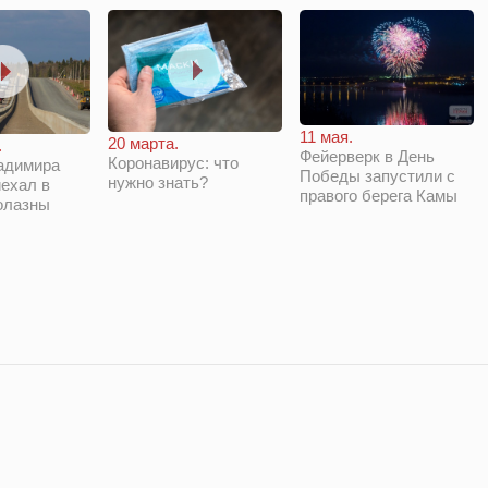
11 мая.
20 марта.
.
Фейерверк в День
Коронавирус: что
адимира
Победы запустили с
нужно знать?
ехал в
правого берега Камы
олазны