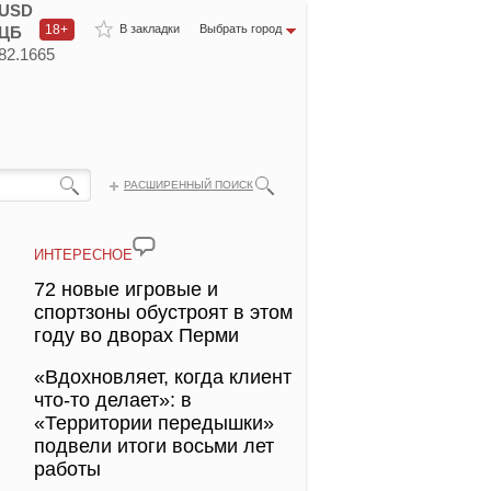
USD
18+
В закладки
Выбрать город
ЦБ
82.1665
РАСШИРЕННЫЙ ПОИСК
ИНТЕРЕСНОЕ
72 новые игровые и
спортзоны обустроят в этом
году во дворах Перми
«Вдохновляет, когда клиент
что-то делает»: в
«Территории передышки»
подвели итоги восьми лет
работы