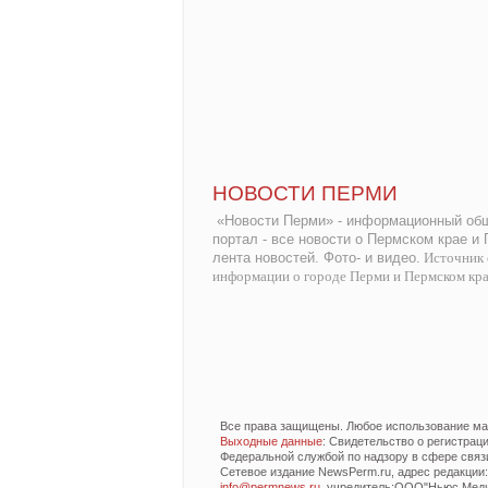
НОВОСТИ ПЕРМИ
«Новости Перми» - информационный общ
портал - все новости о Пермском крае и
лента новостей. Фото- и видео.
Источник 
информации о городе Перми и Пермском кр
Все права защищены. Любое использование мат
Выходные данные
: Свидетельство о регистра
Федеральной службой по надзору в сфере связ
Сетевое издание NewsPerm.ru, адрес редакции: 6
info@permnews.ru
, учредитель:ООО"Ньюс Медиа