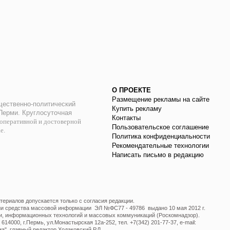
О ПРОЕКТЕ
Размещение рекламы на сайте
ественно-политический
Купить рекламу
 Перми. Круглосуточная
Контакты
оперативной и достоверной
Пользовательское соглашение
ае.
Политика конфиденциальности
Рекомендательные технологии
Написать письмо в редакцию
ериалов допускается только с согласия редакции.
ции средства массовой информации ЭЛ №ФС77 - 49786 выдано 10 мая 2012 г.
и, информационных технологий и массовых коммуникаций (Роскомнадзор).
14000, г.Пермь, ул.Монастырская 12а-252, тел. +7(342) 201-77-37, e-mail:
", главный редактор Ходаковский Р.Л.