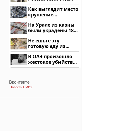
ждал: как так?!
Как выглядит место
крушение
вертолета на
На Урале из казны
Кавказе: смотреть
были украдены 18
миллионов рублей
Не ешьте эту
готовую еду из
магазина: список
В ОАЭ произошло
жестокое убийство
криптомиллионера
Вконтакте
Новости СМИ2