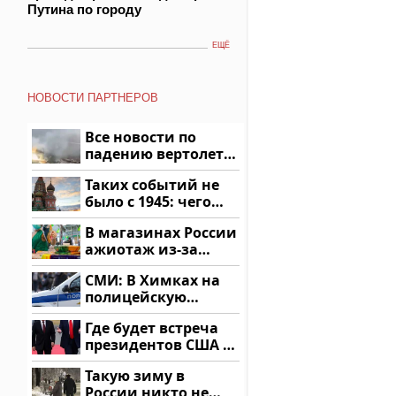
Путина по городу
ЕЩЁ
НОВОСТИ ПАРТНЕРОВ
Все новости по
падению вертолета
на Кавказе: читать
Таких событий не
здесь
было с 1945: чего
ждать всем нам?
В магазинах России
ажиотаж из-за
этого продукта: что
СМИ: В Химках на
купить?
полицейскую
машину напали и
Где будет встреча
подожгли.
президентов США и
России: Европа?
Такую зиму в
России никто не