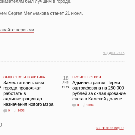
показателям был лучшим в городе.
ем Сергея Мельчакова станет 21 июня.
навайте первыми
КОД ДЛЯ БЛОГА
ОБЩЕСТВО И ПОЛИТИКА
18
ПРОИСШЕСТВИЯ
л
Заместители главы
янв
Администрация Перми
города продолжат
оштрафована на 250 000
0
11:29
работать в
рублей за складирование
администрации до
снега в Камской долине
назначения нового мэра
0
2394
0
3653
ВСЕ ФОТО И ВИДЕО