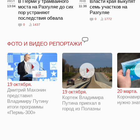
июл
В Перми у трамвайного
янв
Власти края выкупят
моста на Разгуляе до сих
семь участков на
13:04
11:36
пор устраняют
Разгуляе
последствия обвала
0
1772
0
1437
ФОТО И ВИДЕО РЕПОРТАЖИ
19 октября.
Дмитрий Махонин
20 марта.
19 октября.
представил
Коронавир
Кортеж Владимира
Владимиру Путину
нужно зна
Путина приехал в
итоги программы
город из Полазны
«Пермь-300»