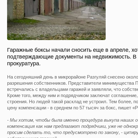
Гаражные боксы начали сносить еще в апреле, хот
подтверждающие документы на недвижимость. В
прокуратура.
На сегодняшний день в микрорайоне Разгуляй снесено около
разрешения собственников. Представители минимущества П
встречались с владельцами гаражей и заявляли, что собст
Кроме того, между ним и подрядчиком заключат соглашение
строения. Но людей такой расклад не устроил. Тем более, 
цену компенсации - в среднем по 57 тысяч за бокс, пишет «
- Мы хотим, чтобы была именно процедура выкупа наших 
компенсация как нам предлагают подрядчики, уже не однок
просим сделать то, что предусмотрено по закону
, - цити