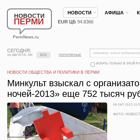
НОВОСТИ
АФИША
НОВОСТИ
ПЕРМИ
EUR ЦБ
94.8366
PermNews.ru
СЕГОДНЯ:
10 АВГУСТА, ПН
ВСЕ
ПОПУЛЯРНЫЕ
ИСКАТЬ ТОЛЬКО В ЭТОЙ Р
НОВОСТИ ОБЩЕСТВА И ПОЛИТИКИ В ПЕРМИ
Минкульт взыскал с организат
ночей-2013» еще 752 тысяч ру
09 ОКТ 2015 15:
ФОТО: НОВОС