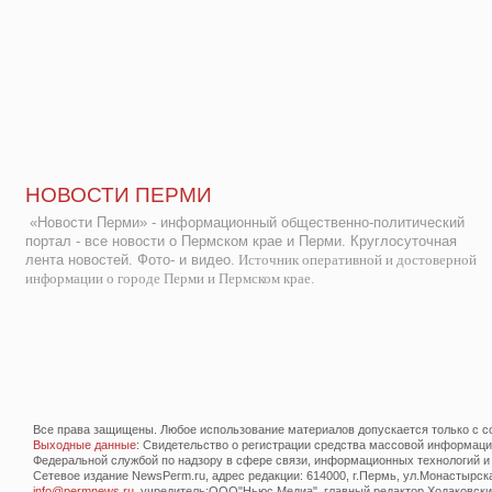
НОВОСТИ ПЕРМИ
«Новости Перми» - информационный общественно-политический
портал - все новости о Пермском крае и Перми. Круглосуточная
лента новостей. Фото- и видео.
Источник оперативной и достоверной
информации о городе Перми и Пермском крае.
Все права защищены. Любое использование материалов допускается только с со
Выходные данные
: Свидетельство о регистрации средства массовой информац
Федеральной службой по надзору в сфере связи, информационных технологий и
Сетевое издание NewsPerm.ru, адрес редакции: 614000, г.Пермь, ул.Монастырская 
info@permnews.ru
, учредитель:ООО"Ньюс Медиа", главный редактор Ходаковский