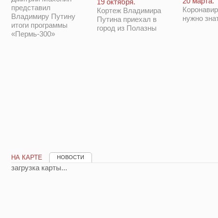
20 марта.
19 октября.
представил
Коронавир
Кортеж Владимира
Владимиру Путину
нужно зна
Путина приехал в
итоги программы
город из Полазны
«Пермь-300»
НА КАРТЕ
НОВОСТИ
загрузка карты...