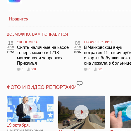
Нравится
ВОЗМОЖНО, ВАМ ПОНРАВИТСЯ
16
ЭКОНОМИКА
06
ПРОИСШЕСТВИЯ
июл
Снять наличные на кассе
июл
В Чайковском внук
теперь можно в 1718
потратил 11 тысяч руб
12:56
10:07
магазинах и заправках
с карты бабушки, пока
Прикамья
она лежала в больниц
0
808
0
601
ФОТО И ВИДЕО РЕПОРТАЖИ
19 октября.
Дмитрий Махонин