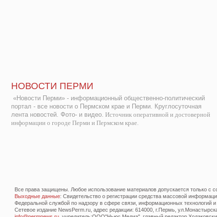
НОВОСТИ ПЕРМИ
«Новости Перми» - информационный общественно-политический
портал - все новости о Пермском крае и Перми. Круглосуточная
лента новостей. Фото- и видео.
Источник оперативной и достоверной
информации о городе Перми и Пермском крае.
Все права защищены. Любое использование материалов допускается только с со
Выходные данные
: Свидетельство о регистрации средства массовой информац
Федеральной службой по надзору в сфере связи, информационных технологий и
Сетевое издание NewsPerm.ru, адрес редакции: 614000, г.Пермь, ул.Монастырская 
info@permnews.ru
, учредитель:ООО"Ньюс Медиа", главный редактор Ходаковский