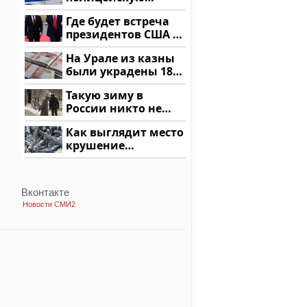
машину напали и
Где будет встреча
подожгли.
президентов США и
России: Европа?
На Урале из казны
были украдены 18
миллионов рублей
Такую зиму в
России никто не
ждал: как так?!
Как выглядит место
крушение
вертолета на
Кавказе: смотреть
Вконтакте
Новости СМИ2