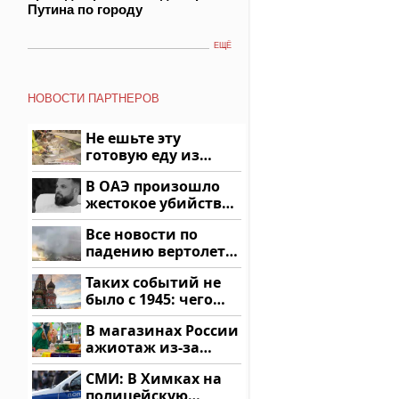
Путина по городу
ЕЩЁ
НОВОСТИ ПАРТНЕРОВ
Не ешьте эту
готовую еду из
магазина: список
В ОАЭ произошло
жестокое убийство
криптомиллионера
Все новости по
падению вертолета
на Кавказе: читать
Таких событий не
здесь
было с 1945: чего
ждать всем нам?
В магазинах России
ажиотаж из-за
этого продукта: что
СМИ: В Химках на
купить?
полицейскую