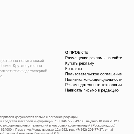
О ПРОЕКТЕ
Размещение рекламы на сайте
ественно-политический
Купить рекламу
 Перми. Круглосуточная
Контакты
оперативной и достоверной
Пользовательское соглашение
ае.
Политика конфиденциальности
Рекомендательные технологии
Написать письмо в редакцию
ериалов допускается только с согласия редакции.
ции средства массовой информации ЭЛ №ФС77 - 49786 выдано 10 мая 2012 г.
и, информационных технологий и массовых коммуникаций (Роскомнадзор).
14000, г.Пермь, ул.Монастырская 12а-252, тел. +7(342) 201-77-37, e-mail:
", главный редактор Ходаковский Р.Л.