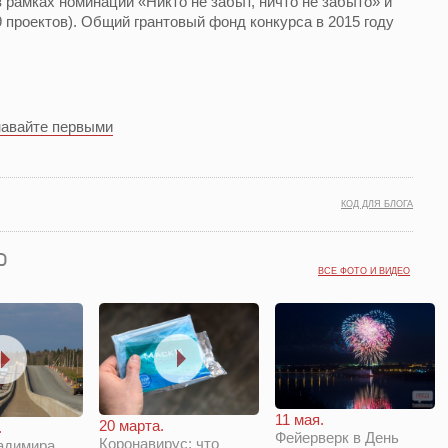
 рамках номинаций «Никто не забыт, ничто не забыто» и
 проектов). Общий грантовый фонд конкурса в 2015 году
навайте первыми
КОД ДЛЯ БЛОГА
ВСЕ ФОТО И ВИДЕО
11 мая.
20 марта.
.
Фейерверк в День
Коронавирус: что
адимира