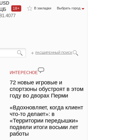
USD
18+
В закладки
Выбрать город
ЦБ
81.4077
РАСШИРЕННЫЙ ПОИСК
ИНТЕРЕСНОЕ
72 новые игровые и
спортзоны обустроят в этом
году во дворах Перми
«Вдохновляет, когда клиент
что-то делает»: в
«Территории передышки»
подвели итоги восьми лет
работы