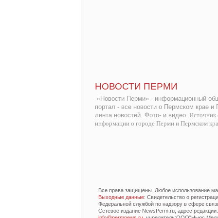
НОВОСТИ ПЕРМИ
«Новости Перми» - информационный общ
портал - все новости о Пермском крае и
лента новостей. Фото- и видео.
Источник 
информации о городе Перми и Пермском кр
Все права защищены. Любое использование мат
Выходные данные
: Свидетельство о регистра
Федеральной службой по надзору в сфере связ
Сетевое издание NewsPerm.ru, адрес редакции: 6
info@permnews.ru
, учредитель:ООО"Ньюс Медиа