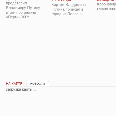
представил
Коронавир
Кортеж Владимира
Владимиру Путину
нужно зна
Путина приехал в
итоги программы
город из Полазны
«Пермь-300»
НА КАРТЕ
НОВОСТИ
загрузка карты...