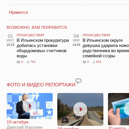
Нравится
ВОЗМОЖНО, ВАМ ПОНРАВИТСЯ
01
ПРОИСШЕСТВИЯ
04
ПРОИСШЕСТВИЯ
июл
В Ильинском прокуратура
мая
В Ильинском округе
добилась установки
девушка ударила нож
15:15
13:03
общедомовых счетчиков
родственника во время
воды
семейной ссоры
0
754
0
663
ФОТО И ВИДЕО РЕПОРТАЖИ
19 октября.
Дмитрий Махонин
20 марта.
19 октября.