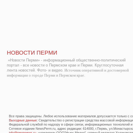
НОВОСТИ ПЕРМИ
«Новости Перми» - информационный общественно-политический
портал - все новости о Пермском крае и Перми. Круглосуточная
лента новостей. Фото- и видео.
Источник оперативной и достоверной
информации о городе Перми и Пермском крае.
Все права защищены. Любое использование материалов допускается только с со
Выходные данные
: Свидетельство о регистрации средства массовой информац
Федеральной службой по надзору в сфере связи, информационных технологий и
Сетевое издание NewsPerm.ru, адрес редакции: 614000, г.Пермь, ул.Монастырская 
info@permnews.ru
, учредитель:ООО"Ньюс Медиа", главный редактор Ходаковский