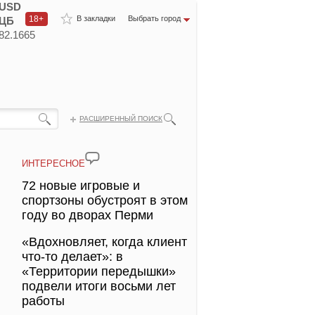
USD
18+
В закладки
Выбрать город
ЦБ
82.1665
РАСШИРЕННЫЙ ПОИСК
ИНТЕРЕСНОЕ
72 новые игровые и
спортзоны обустроят в этом
году во дворах Перми
«Вдохновляет, когда клиент
что-то делает»: в
«Территории передышки»
подвели итоги восьми лет
работы