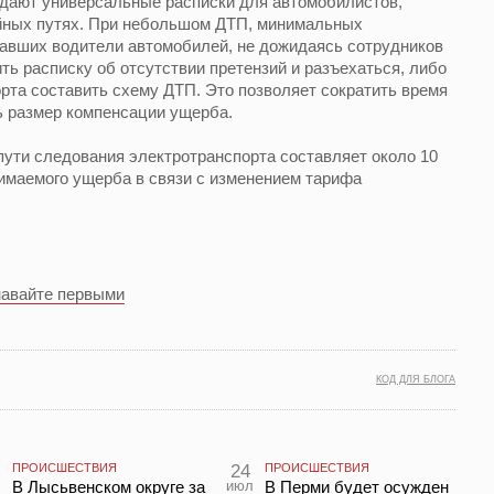
ыдают универсальные расписки для автомобилистов,
йных путях. При небольшом ДТП, минимальных
давших водители автомобилей, не дожидаясь сотрудников
ть расписку об отсутствии претензий и разъехаться, либо
рта составить схему ДТП. Это позволяет сократить время
ть размер компенсации ущерба.
пути следования электротранспорта составляет около 10
зимаемого ущерба в связи с изменением тарифа
навайте первыми
КОД ДЛЯ БЛОГА
ПРОИСШЕСТВИЯ
24
ПРОИСШЕСТВИЯ
л
В Лысьвенском округе за
июл
В Перми будет осужден