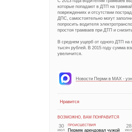
С 2013 года водителям трамваев в
которые попадают в ДТП на трамва
повреждениях и отсутствии постра
ДПС, самостоятельно могут заполни
попросить водителя электротранспо
простоя трамваев при ДТП и снизи
В среднем ущерб от одного ДТП на 
тысяч рублей. В 2015 году сумма в
увеличится.
Новости Перми в MAX - уз
Нравится
ВОЗМОЖНО, ВАМ ПОНРАВИТСЯ
30
ПРОИСШЕСТВИЯ
28
июл
Пермяк арендовал чужой
ию