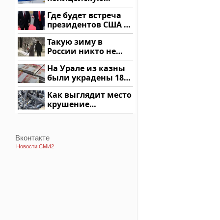
машину напали и
Где будет встреча
подожгли.
президентов США и
России: Европа?
Такую зиму в
России никто не
ждал: как так?!
На Урале из казны
были украдены 18
миллионов рублей
Как выглядит место
крушение
вертолета на
Кавказе: смотреть
Вконтакте
Новости СМИ2