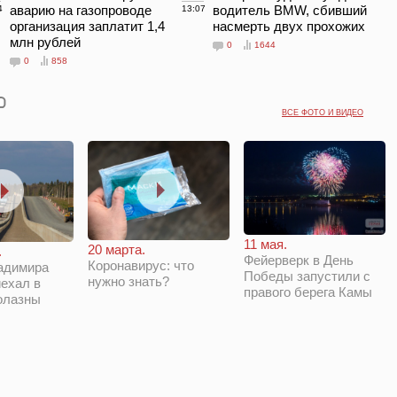
аварию на газопроводе
водитель BMW, сбивший
4
13:07
организация заплатит 1,4
насмерть двух прохожих
млн рублей
0
1644
0
858
ВСЕ ФОТО И ВИДЕО
11 мая.
20 марта.
.
Фейерверк в День
Коронавирус: что
адимира
Победы запустили с
нужно знать?
ехал в
правого берега Камы
олазны