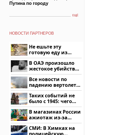
Путина по городу
ЕЩЁ
НОВОСТИ ПАРТНЕРОВ
Не ешьте эту
готовую еду из
магазина: список
В ОАЭ произошло
жестокое убийство
криптомиллионера
Все новости по
падению вертолета
на Кавказе: читать
Таких событий не
здесь
было с 1945: чего
ждать всем нам?
В магазинах России
ажиотаж из-за
этого продукта: что
СМИ: В Химках на
купить?
полицейскую