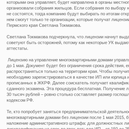
которыми она управляет, будет направлена в органы местно
организовали собрания жильцов. Если собрания по выбору 
не состоятся, тогда компанию будут выбирать по итогам отк
нем смогут только те организации, которые получат лиценз
Пермского края Светлана Токмакова.
Светлана Токмакова подчеркнула, что лицензии начнут выд
советуют быть осторожней, потому как некоторые УК выда
аттестаты.
Лицензию на управление многоквартирными домами управл
до 1 мая. Документ будет без ограничения срока действия, е
распространяться только на территории края. Чтобы получи
необходимо зарегистрироваться в качестве ИП или юрлица 
прописанных в ЖКРФ. Далее соискатель получает квалифик
сданного экзамена. Эта процедура бесплатная. Получение 
30 тысяч рублей – ровно столько составляет размер госпо
кодексом РФ.
Те, кто попробует заняться предпринимательской деятельно
многоквартирными домами без лицензии после 1 мая 2015, б
наложение административного штрафа: для должностных лиц 
дисквалификацию на срок до трех лет; для ИП – от 150 до 2