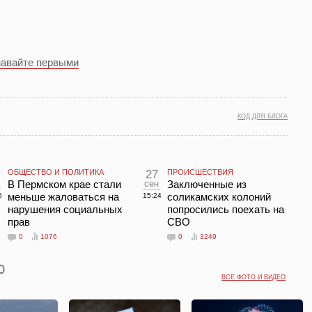
навайте первыми
КОД ДЛЯ БЛОГА
ОБЩЕСТВО И ПОЛИТИКА
27
ПРОИСШЕСТВИЯ
В Пермском крае стали
сен
Заключенные из
меньше жаловаться на
соликамских колоний
5
15:24
нарушения социальных
попросились поехать на
прав
СВО
0
1076
0
3249
ВСЕ ФОТО И ВИДЕО