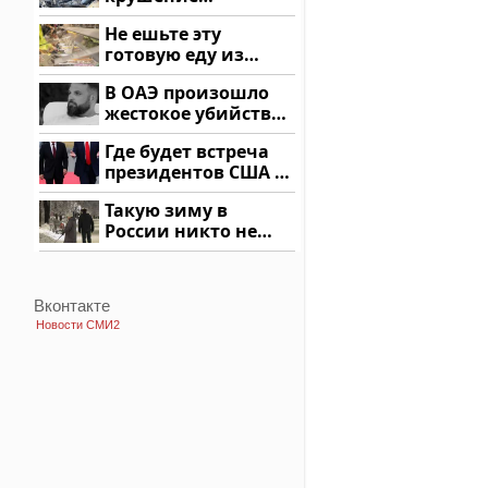
вертолета на
Не ешьте эту
Кавказе: смотреть
готовую еду из
магазина: список
В ОАЭ произошло
жестокое убийство
криптомиллионера
Где будет встреча
президентов США и
России: Европа?
Такую зиму в
России никто не
ждал: как так?!
Вконтакте
Новости СМИ2