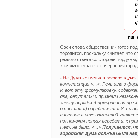
о
г
и
ф
пише
Свои слова общественник готов под
торопится, поскольку считает, что о
резкого ответа со стороны гордумы
значимости за счет очернения город
-
Не Дума «отменила референдум»
.
компетенции <...>. Речь шла о фо
И вот эту формулировку, содержа
два, депутаты и признали незаконн
закону порядок формирования орга
относится) определяется Уставом
внесение в него изменений являет
полномочия нельзя передать, к при
Нет, не было. <...>
Получается, ч
городская Дума должна была нар