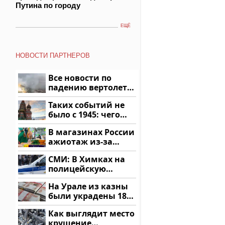
Путина по городу
ЕЩЁ
НОВОСТИ ПАРТНЕРОВ
Все новости по
падению вертолета
на Кавказе: читать
Таких событий не
здесь
было с 1945: чего
ждать всем нам?
В магазинах России
ажиотаж из-за
этого продукта: что
СМИ: В Химках на
купить?
полицейскую
машину напали и
На Урале из казны
подожгли.
были украдены 18
миллионов рублей
Как выглядит место
крушение