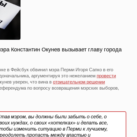
эра Константин Окунев вызывает главу города
чке в Фейсбук обвинил мэра Перми Игоря Сапко в его
адоначальника, аргументируя это нежеланием
провести
унев уверен, что вина в
отрицательном решении
референдума по вопросу возвращения мэрских выборов,
тав мэром, вы должны были забыть о себе, о
воих нуждах, о своих «хотелках» и делать все,
тобы изменить ситуацию в Перми к лучшему,
реодолеть пропасть между властью и