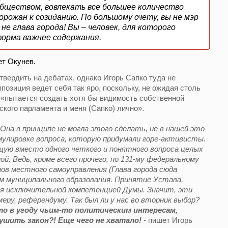
бществом, вовлекать все большее количество
орожан к созиданию. По большому счету, вы не мэр
 не глава города! Вы – человек, для которого
орма важнее содержания.
т Окунев.
твердить на дебатах, однако Игорь Сапко туда не
ппозиция ведет себя так яро, поскольку, не ожидая столь
, «пытается создать хотя бы видимость собственной
ского парламента и меня (Сапко) лично».
 Она в принципе не могла этого сделать, не в нашей это
рмулировке вопроса, которую придумали горе-активисты.
щую вместо одного четкого и понятного вопроса целых
ой. Ведь, кроме всего прочего, по 131-му федеральному
нов местного самоуправления (Глава города сюда
 муниципального образования. Принятие Устава,
ся исключительной компетенцией Думы. Значит, эти
меру, референдуму. Так был ли у нас во вторник выбор?
то в угоду чьим-то политическим интересам,
ушить закон?! Еще чего не хватало
!
- пишет Игорь