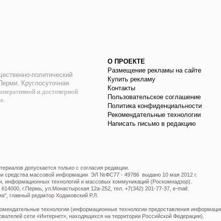
О ПРОЕКТЕ
Размещение рекламы на сайте
ественно-политический
Купить рекламу
 Перми. Круглосуточная
Контакты
оперативной и достоверной
Пользовательское соглашение
ае.
Политика конфиденциальности
Рекомендательные технологии
Написать письмо в редакцию
ериалов допускается только с согласия редакции.
ции средства массовой информации ЭЛ №ФС77 - 49786 выдано 10 мая 2012 г.
и, информационных технологий и массовых коммуникаций (Роскомнадзор).
14000, г.Пермь, ул.Монастырская 12а-252, тел. +7(342) 201-77-37, e-mail:
", главный редактор Ходаковский Р.Л.
мендательные технологии (информационные технологии предоставления информации 
ователей сети «Интернет», находящихся на территории Российской Федерации).