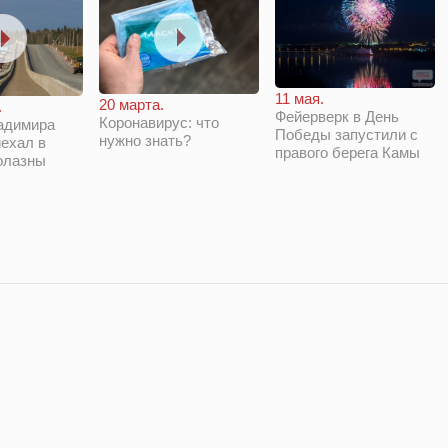
11 мая.
20 марта.
.
Фейерверк в День
Коронавирус: что
адимира
Победы запустили с
нужно знать?
ехал в
правого берега Камы
олазны