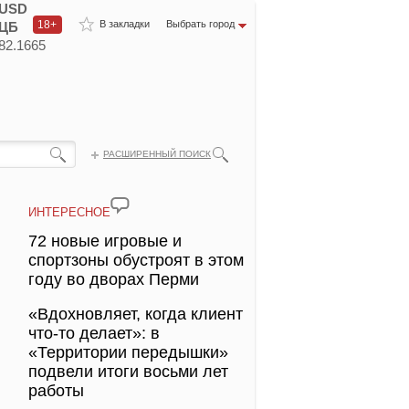
USD
18+
В закладки
Выбрать город
ЦБ
82.1665
РАСШИРЕННЫЙ ПОИСК
ИНТЕРЕСНОЕ
72 новые игровые и
спортзоны обустроят в этом
году во дворах Перми
«Вдохновляет, когда клиент
что-то делает»: в
«Территории передышки»
подвели итоги восьми лет
работы