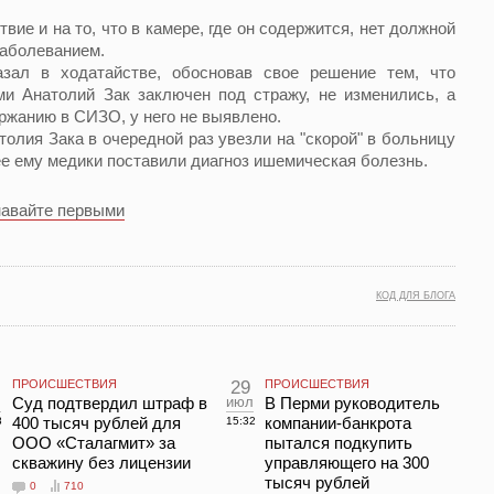
ие и на то, что в камере, где он содержится, нет должной
заболеванием.
л в ходатайстве, обосновав свое решение тем, что
ми Анатолий Зак заключен под стражу, не изменились, а
ржанию в СИЗО, у него не выявлено.
лия Зака в очередной раз увезли на "скорой" в больницу
е ему медики поставили диагноз ишемическая болезнь.
навайте первыми
КОД ДЛЯ БЛОГА
ПРОИСШЕСТВИЯ
29
ПРОИСШЕСТВИЯ
л
Суд подтвердил штраф в
июл
В Перми руководитель
400 тысяч рублей для
компании-банкрота
8
15:32
ООО «Сталагмит» за
пытался подкупить
скважину без лицензии
управляющего на 300
тысяч рублей
0
710