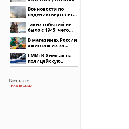
криптомиллионера
Все новости по
падению вертолета
на Кавказе: читать
Таких событий не
здесь
было с 1945: чего
ждать всем нам?
В магазинах России
ажиотаж из-за
этого продукта: что
СМИ: В Химках на
купить?
полицейскую
машину напали и
подожгли.
Вконтакте
Новости СМИ2