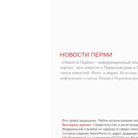
НОВОСТИ ПЕРМИ
«Новости Перми» - информационный общ
портал - все новости о Пермском крае и
лента новостей. Фото- и видео.
Источник 
информации о городе Перми и Пермском кр
Все права защищены. Любое использование мат
Выходные данные
: Свидетельство о регистра
Федеральной службой по надзору в сфере связ
Сетевое издание NewsPerm.ru, адрес редакции: 6
info@permnews.ru
, учредитель:ООО"Ньюс Медиа