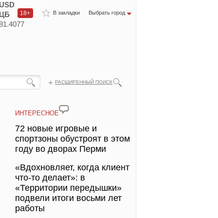
USD
18+
В закладки
Выбрать город
ЦБ
81.4077
РАСШИРЕННЫЙ ПОИСК
ИНТЕРЕСНОЕ
72 новые игровые и
спортзоны обустроят в этом
году во дворах Перми
«Вдохновляет, когда клиент
что-то делает»: в
«Территории передышки»
подвели итоги восьми лет
работы