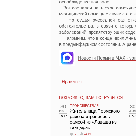
освобождение под залог.
Зак сослался на плохое самочувств
медицинской помощи с связи с его 
Но судья очередной раз отказа
обстоятельства, в связи с которы
заболеваний, препятствующих соде
Напомним, что в конце июня Аннато
в предынфаркном состоянии. А ране
Новости Перми в MAX - уз
Нравится
ВОЗМОЖНО, ВАМ ПОНРАВИТСЯ
30
ПРОИСШЕСТВИЯ
30
июл
Жительница Пермского
ию
района отравилась
15:17
11:3
самсой из «Лаваша из
тандыра»
0
1146