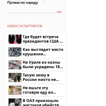
Путина по городу
ЕЩЁ
НОВОСТИ ПАРТНЕРОВ
Где будет встреча
президентов США и
России: Европа?
Как выглядит место
крушение
вертолета на
На Урале из казны
Кавказе: смотреть
были украдены 18
миллионов рублей
Такую зиму в
России никто не
ждал: как так?!
Не ешьте эту
готовую еду из
магазина: список
В ОАЭ произошло
жестокое убийство