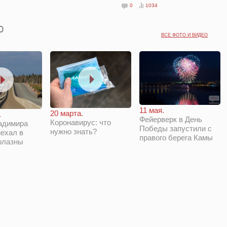
0
1034
ВСЕ ФОТО И ВИДЕО
11 мая.
20 марта.
.
Фейерверк в День
Коронавирус: что
адимира
Победы запустили с
нужно знать?
ехал в
правого берега Камы
олазны