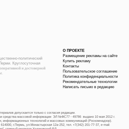
О ПРОЕКТЕ
Размещение рекламы на сайте
ественно-политический
Купить рекламу
 Перми. Круглосуточная
Контакты
оперативной и достоверной
Пользовательское соглашение
ае.
Политика конфиденциальности
Рекомендательные технологии
Написать письмо в редакцию
ериалов допускается только с согласия редакции.
ции средства массовой информации ЭЛ №ФС77 - 49786 выдано 10 мая 2012 г.
и, информационных технологий и массовых коммуникаций (Роскомнадзор).
14000, г.Пермь, ул.Монастырская 12а-252, тел. +7(342) 201-77-37, e-mail:
", главный редактор Ходаковский Р.Л.