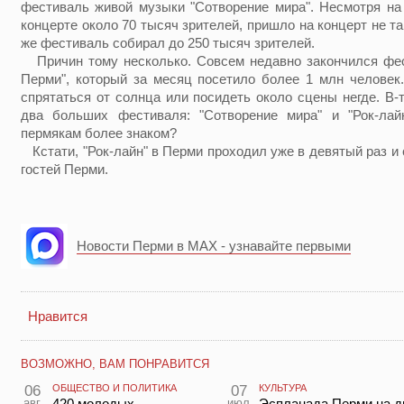
фестиваль живой музыки "Сотворение мира". Несмотря на 
концерте около 70 тысяч зрителей, пришло на концерт не та
же фестиваль собирал до 250 тысяч зрителей.
Причин тому несколько. Совсем недавно закончился фес
Перми", который за месяц посетило более 1 млн человек.
спрятаться от солнца или посидеть около сцены негде. В-
два больших фестиваля: "Сотворение мира" и "Рок-лай
пермякам более знаком?
Кстати, "Рок-лайн" в Перми проходил уже в девятый раз и 
гостей Перми.
Новости Перми в MAX - узнавайте первыми
Нравится
ВОЗМОЖНО, ВАМ ПОНРАВИТСЯ
06
ОБЩЕСТВО И ПОЛИТИКА
07
КУЛЬТУРА
авг
420 молодых
июл
Эспланада Перми на д