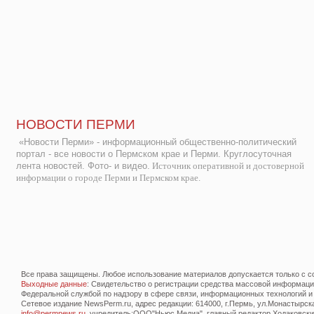
НОВОСТИ ПЕРМИ
«Новости Перми» - информационный общественно-политический
портал - все новости о Пермском крае и Перми. Круглосуточная
лента новостей. Фото- и видео.
Источник оперативной и достоверной
информации о городе Перми и Пермском крае.
Все права защищены. Любое использование материалов допускается только с со
Выходные данные
: Свидетельство о регистрации средства массовой информац
Федеральной службой по надзору в сфере связи, информационных технологий и
Сетевое издание NewsPerm.ru, адрес редакции: 614000, г.Пермь, ул.Монастырская 
info@permnews.ru
, учредитель:ООО"Ньюс Медиа", главный редактор Ходаковский