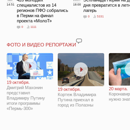
специалистов из 14
дня превратится в лет
14:51
18:00
регионов ПФО собрались
лагерь
в Перми на финал
0
5331
проекта «МолоТ»
0
1111
ФОТО И ВИДЕО РЕПОРТАЖИ
19 октября.
Дмитрий Махонин
20 марта.
19 октября.
представил
Коронавир
Кортеж Владимира
Владимиру Путину
нужно зна
Путина приехал в
итоги программы
город из Полазны
«Пермь-300»