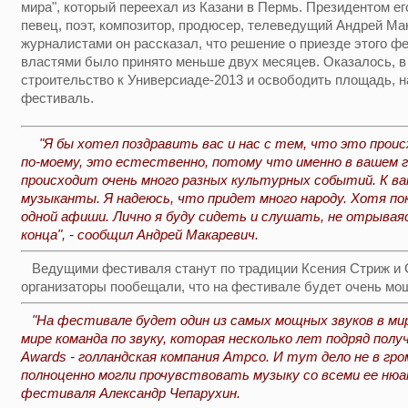
мира", который переехал из Казани в Пермь. Президентом ег
певец, поэт, композитор, продюсер, телеведущий Андрей Ма
журналистами он рассказал, что решение о приезде этого ф
властями было принято меньше двух месяцев. Оказалось, в
строительство к Универсиаде-2013 и освободить площадь, н
фестиваль.
"Я бы хотел поздравить вас и нас с тем, что это происх
по-моему, это естественно, потому что именно в вашем г
происходит очень много разных культурных событий. К ва
музыканты. Я надеюсь, что придет много народу. Хотя пока
одной афиши. Лично я буду сидеть и слушать, не отрываяс
конца", - сообщил Андрей Макаревич.
Ведущими фестиваля станут по традиции Ксения Стриж и С
организаторы пообещали, что на фестивале будет очень мо
"На фестивале будет один из самых мощных звуков в мир
мире команда по звуку, которая несколько лет подряд получ
Awards - голландская компания Ampco. И тут дело не в гр
полноценно могли прочувствовать музыку со всеми ее нюан
фестиваля Александр Чепарухин.