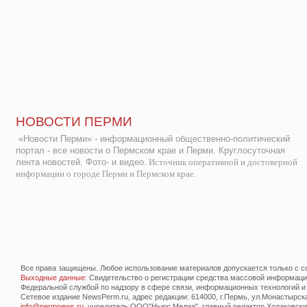
НОВОСТИ ПЕРМИ
«Новости Перми» - информационный общественно-политический
портал - все новости о Пермском крае и Перми. Круглосуточная
лента новостей. Фото- и видео.
Источник оперативной и достоверной
информации о городе Перми и Пермском крае.
Все права защищены. Любое использование материалов допускается только с со
Выходные данные
: Свидетельство о регистрации средства массовой информац
Федеральной службой по надзору в сфере связи, информационных технологий и
Сетевое издание NewsPerm.ru, адрес редакции: 614000, г.Пермь, ул.Монастырская 
info@permnews.ru
, учредитель:ООО"Ньюс Медиа", главный редактор Ходаковский