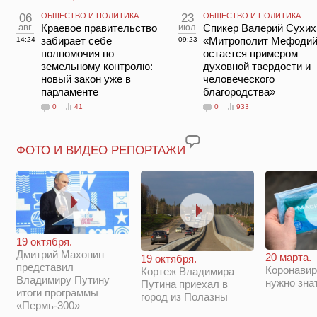
06
ОБЩЕСТВО И ПОЛИТИКА
23
ОБЩЕСТВО И ПОЛИТИКА
авг
Краевое правительство
июл
Спикер Валерий Сухих
забирает себе
«Митрополит Мефоди
14:24
09:23
полномочия по
остается примером
земельному контролю:
духовной твердости и
новый закон уже в
человеческого
парламенте
благородства»
0
41
0
933
ФОТО И ВИДЕО РЕПОРТАЖИ
19 октября.
Дмитрий Махонин
20 марта.
19 октября.
представил
Коронавир
Кортеж Владимира
Владимиру Путину
нужно зна
Путина приехал в
итоги программы
город из Полазны
«Пермь-300»