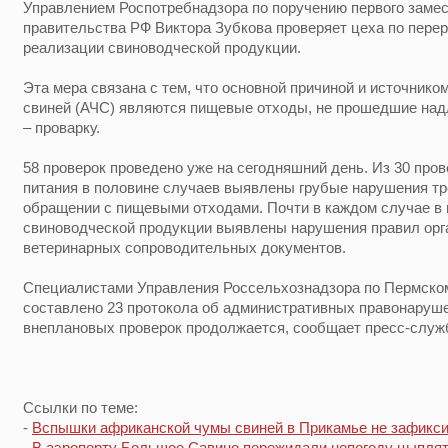
Управлением Роспотребнадзора по поручению первого заме
правительства РФ Виктора Зубкова проверяет цеха по перер
реализации свиноводческой продукции.
Эта мера связана с тем, что основной причиной и источник
свиней (АЧС) являются пищевые отходы, не прошедшие на
– проварку.
58 проверок проведено уже на сегодняшний день. Из 30 про
питания в половине случаев выявлены грубые нарушения тр
обращении с пищевыми отходами. Почти в каждом случае в
свиноводческой продукции выявлены нарушения правил орг
ветеринарных сопроводительных документов.
Специалистами Управления Россельхознадзора по Пермском
составлено 23 протокола об административных правонаруш
внеплановых проверок продолжается, сообщает пресс-служ
Ссылки по теме:
-
Вспышки африканской чумы свиней в Прикамье не зафикс
-
В аэропорту Большое Савино пережидали непогоду цыпля