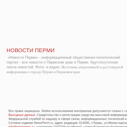
НОВОСТИ ПЕРМИ
«Новости Перми» - информационный общественно-политический
портал - все новости о Пермском крае и Перми. Круглосуточная
лента новостей. Фото- и видео.
Источник оперативной и достоверной
информации о городе Перми и Пермском крае.
Все права защищены. Любое использование материалов допускается только с со
Выходные данные
: Свидетельство о регистрации средства массовой информац
Федеральной службой по надзору в сфере связи, информационных технологий и
Сетевое издание NewsPerm.ru, адрес редакции: 614000, г.Пермь, ул.Монастырская 
info@permnews.ru
, учредитель:ООО"Ньюс Медиа", главный редактор Ходаковский