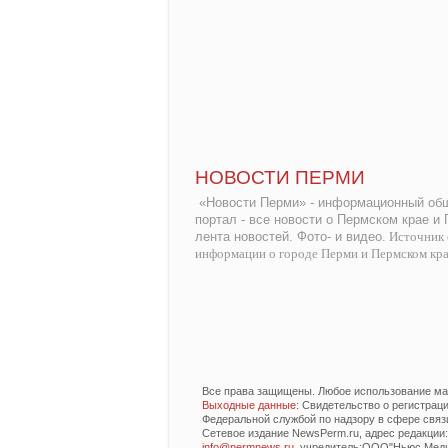
НОВОСТИ ПЕРМИ
«Новости Перми» - информационный общ
портал - все новости о Пермском крае и
лента новостей. Фото- и видео.
Источник 
информации о городе Перми и Пермском кр
Все права защищены. Любое использование мат
Выходные данные
: Свидетельство о регистра
Федеральной службой по надзору в сфере связ
Сетевое издание NewsPerm.ru, адрес редакции: 6
info@permnews.ru
, учредитель:ООО"Ньюс Медиа