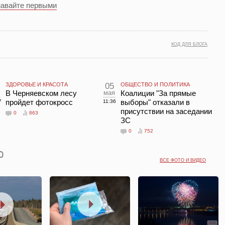
навайте первыми
КОД ДЛЯ БЛОГА
ЗДОРОВЬЕ И КРАСОТА
05
ОБЩЕСТВО И ПОЛИТИКА
л
В Черняевском лесу
мая
Коалиции "За прямые
пройдет фотокросс
выборы" отказали в
7
11:36
присутствии на заседании
0
863
ЗС
0
752
ВСЕ ФОТО И ВИДЕО