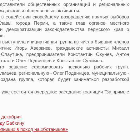
дставители общественных организаций и региональных
ражданские и общесвенные активисты.
 содействии скорейшему возвращению прямых выборов
Главы города Перми, а также глав органов местного
и демократизации законодательства пермского края о
ов.
выступила инициативная группа из числа бывших членов
итник Игорь Аверкиев, гражданские активисты Михаил
 Слаутина, предприниматели Константин Окунев, Антон
итологи Олег Подвинцев и Константин Сулимов.
решение сформировать несколько рабочих групп.
лмачёв, региональную - Олег Подвинцев, муниципальную -
оздана группа, которая будет заниматься разработкой
уже состоится очередное заседание коалиции "За прямые
4 декабря»
ду Бабкину
опники» в поход на «ботаников»