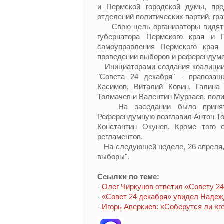
и Пермской городской думы, пре
отделений политических партий, г
Свою цель организаторы видят в
губернатора Пермского края и 
самоуправления Пермского края 
проведении выборов и референдум
Инициаторами создания коалиции 
"Совета 24 декабря" - правозащ
Касимов, Виталий Ковин, Галина
Толмачев и Валентин Мурзаев, пол
На заседании было принято 
Референдумную возглавил Антон То
Константин Окунев. Кроме того с
регламентов.
На следующей неделе, 26 апреля, 
выборы".
Ссылки по теме:
-
Олег Чиркунов ответил «Совету 2
-
«Совет 24 декабря» увидел Надеж
-
Игорь Аверкиев: «Соберутся ли «г