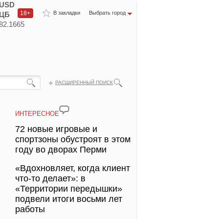
USD
18+
В закладки
Выбрать город
ЦБ
82.1665
РАСШИРЕННЫЙ ПОИСК
ИНТЕРЕСНОЕ
72 новые игровые и
спортзоны обустроят в этом
году во дворах Перми
«Вдохновляет, когда клиент
что-то делает»: в
«Территории передышки»
подвели итоги восьми лет
работы