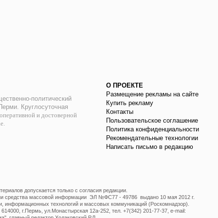
О ПРОЕКТЕ
Размещение рекламы на сайте
ественно-политический
Купить рекламу
 Перми. Круглосуточная
Контакты
оперативной и достоверной
Пользовательское соглашение
ае.
Политика конфиденциальности
Рекомендательные технологии
Написать письмо в редакцию
ериалов допускается только с согласия редакции.
ции средства массовой информации ЭЛ №ФС77 - 49786 выдано 10 мая 2012 г.
и, информационных технологий и массовых коммуникаций (Роскомнадзор).
14000, г.Пермь, ул.Монастырская 12а-252, тел. +7(342) 201-77-37, e-mail:
", главный редактор Ходаковский Р.Л.