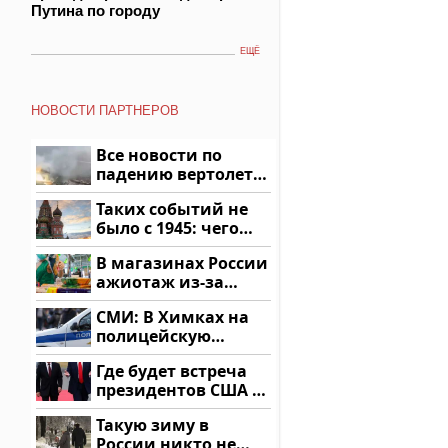
Путина по городу
ЕЩЁ
НОВОСТИ ПАРТНЕРОВ
Все новости по
падению вертолета
на Кавказе: читать
Таких событий не
здесь
было с 1945: чего
ждать всем нам?
В магазинах России
ажиотаж из-за
этого продукта: что
СМИ: В Химках на
купить?
полицейскую
машину напали и
Где будет встреча
подожгли.
президентов США и
России: Европа?
Такую зиму в
России никто не