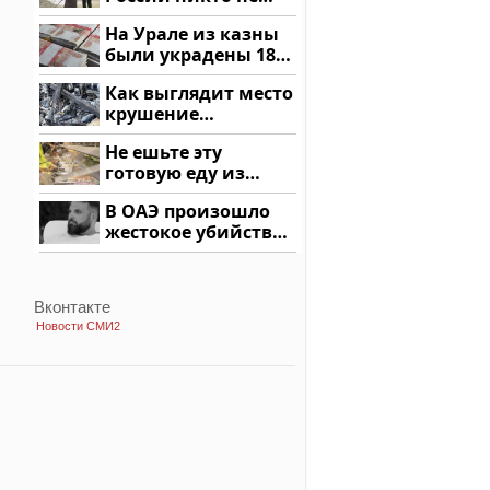
ждал: как так?!
На Урале из казны
были украдены 18
миллионов рублей
Как выглядит место
крушение
вертолета на
Не ешьте эту
Кавказе: смотреть
готовую еду из
магазина: список
В ОАЭ произошло
жестокое убийство
криптомиллионера
Вконтакте
Новости СМИ2