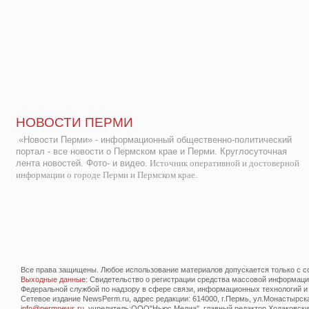
НОВОСТИ ПЕРМИ
«Новости Перми» - информационный общественно-политический
портал - все новости о Пермском крае и Перми. Круглосуточная
лента новостей. Фото- и видео.
Источник оперативной и достоверной
информации о городе Перми и Пермском крае.
Все права защищены. Любое использование материалов допускается только с со
Выходные данные
: Свидетельство о регистрации средства массовой информац
Федеральной службой по надзору в сфере связи, информационных технологий и
Сетевое издание NewsPerm.ru, адрес редакции: 614000, г.Пермь, ул.Монастырская 
info@permnews.ru
, учредитель:ООО"Ньюс Медиа", главный редактор Ходаковский