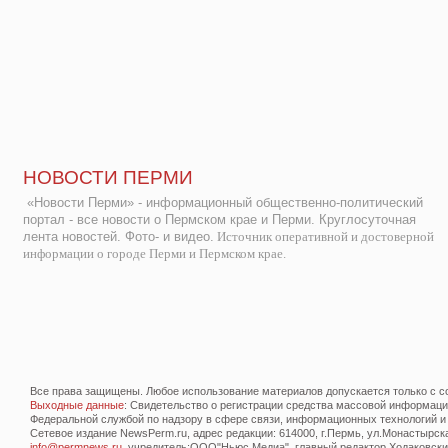
НОВОСТИ ПЕРМИ
«Новости Перми» - информационный общественно-политический
портал - все новости о Пермском крае и Перми. Круглосуточная
лента новостей. Фото- и видео.
Источник оперативной и достоверной
информации о городе Перми и Пермском крае.
Все права защищены. Любое использование материалов допускается только с со
Выходные данные
: Свидетельство о регистрации средства массовой информац
Федеральной службой по надзору в сфере связи, информационных технологий и
Сетевое издание NewsPerm.ru, адрес редакции: 614000, г.Пермь, ул.Монастырская 
info@permnews.ru
, учредитель:ООО"Ньюс Медиа", главный редактор Ходаковский