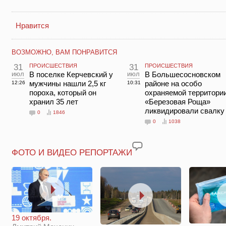
Нравится
ВОЗМОЖНО, ВАМ ПОНРАВИТСЯ
31
ПРОИСШЕСТВИЯ
31
ПРОИСШЕСТВИЯ
июл
В поселке Керчевский у
июл
В Большесосновском
мужчины нашли 2,5 кг
районе на особо
12:26
10:31
пороха, который он
охраняемой территори
хранил 35 лет
«Березовая Роща»
ликвидировали свалку
0
1846
0
1038
ФОТО И ВИДЕО РЕПОРТАЖИ
19 октября.