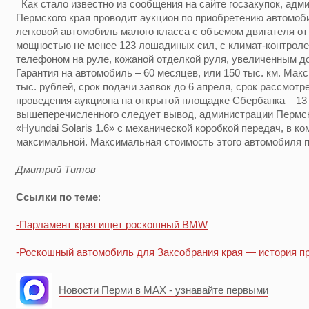
Как стало известно из сообщения на сайте госзакупок, адм
Пермского края проводит аукцион по приобретению автомоб
легковой автомобиль малого класса с объемом двигателя от 1
мощностью не менее 123 лошадиных сил, с климат-контроле
телефоном на руле, кожаной отделкой руля, увеличенным д
Гарантия на автомобиль – 60 месяцев, или 150 тыс. км. Мак
тыс. рублей, срок подачи заявок до 6 апреля, срок рассмотре
проведения аукциона на открытой площадке Сбербанка – 13 
вышеперечисленного следует вывод, администрации Пермск
«Hyundai Solaris 1.6» с механической коробкой передач, в 
максимальной. Максимальная стоимость этого автомобиля п
Дмитрий Титов
Ссылки по теме
:
-Парламент края ищет роскошный BMW
-Роскошный автомобиль для Заксобрания края — история п
Новости Перми в MAX - узнавайте первыми