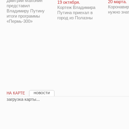
Дмитрий Махонин
20 марта.
19 октября.
представил
Коронавир
Кортеж Владимира
Владимиру Путину
нужно зна
Путина приехал в
итоги программы
город из Полазны
«Пермь-300»
НА КАРТЕ
НОВОСТИ
загрузка карты...