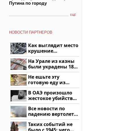
Путина по городу
ЕЩЁ
НОВОСТИ ПАРТНЕРОВ
Как выглядит место
крушение
вертолета на
На Урале из казны
Кавказе: смотреть
были украдены 18
миллионов рублей
Не ешьте эту
готовую еду из
магазина: список
В ОАЭ произошло
жестокое убийство
криптомиллионера
Все новости по
падению вертолета
на Кавказе: читать
Таких событий не
здесь
было с 1945: чего