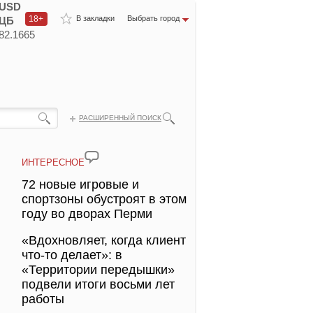
USD
18+
В закладки
Выбрать город
ЦБ
82.1665
РАСШИРЕННЫЙ ПОИСК
ИНТЕРЕСНОЕ
72 новые игровые и
спортзоны обустроят в этом
году во дворах Перми
«Вдохновляет, когда клиент
что-то делает»: в
«Территории передышки»
подвели итоги восьми лет
работы