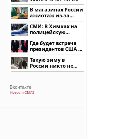
ждать всем нам?
В магазинах России
ажиотаж из-за
этого продукта: что
СМИ: В Химках на
купить?
полицейскую
машину напали и
Где будет встреча
подожгли.
президентов США и
России: Европа?
Такую зиму в
России никто не
ждал: как так?!
Вконтакте
Новости СМИ2