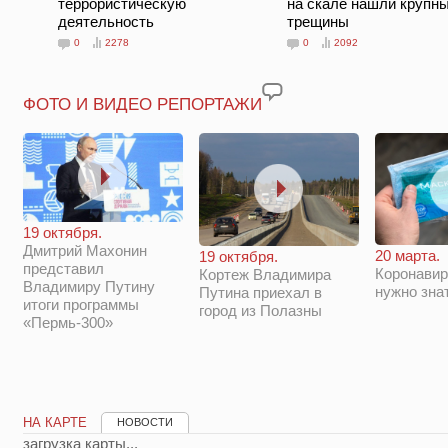
террористическую
на скале нашли крупн
деятельность
трещины
0
2278
0
2092
ФОТО И ВИДЕО РЕПОРТАЖИ
19 октября.
Дмитрий Махонин
20 марта.
19 октября.
представил
Коронавир
Кортеж Владимира
Владимиру Путину
нужно зна
Путина приехал в
итоги программы
город из Полазны
«Пермь-300»
НА КАРТЕ
НОВОСТИ
загрузка карты...